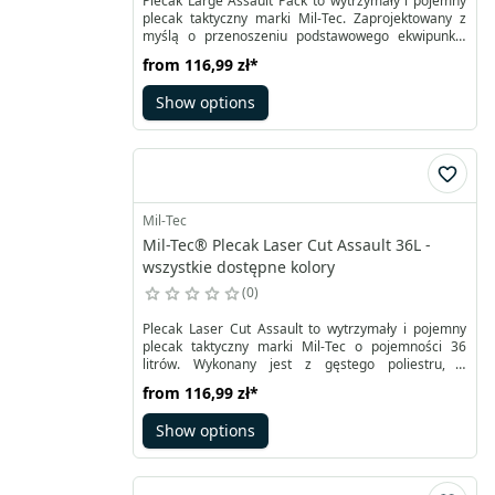
Plecak Large Assault Pack to wytrzymały i pojemny
plecak taktyczny marki Mil-Tec. Zaprojektowany z
myślą o przenoszeniu podstawowego ekwipunku,
posiada całkowitą pojemność 36 l. Wykonany z
from
116,99 zł
*
wysokiej jakości poliestru, plecak został dodatkowo
pokryty od wewnątrz powłoką PVC, która skutecznie
Show options
chroni przed wilgocią. Plecak posiada dwie duże
komory, które można zamykać za pomocą
dwukierunkowych zamków błyskawicznych.
Mil-Tec
Mil-Tec® Plecak Laser Cut Assault 36L -
wszystkie dostępne kolory
0
Plecak Laser Cut Assault to wytrzymały i pojemny
plecak taktyczny marki Mil-Tec o pojemności 36
litrów. Wykonany jest z gęstego poliestru, a
kieszenie wewnątrz zostały wykończone winylem,
from
116,99 zł
*
aby chronić przed wilgocią. Zamiast tradycyjnych
przyszytych taśm (palsów) do montażu dodatkowych
Show options
kieszeni, zastosowano innowacyjny system Laser-
Cut-Loop-System - laminowany poliester z laserowo
wyciętymi otworami, zgodny ze standardem
MOLLE/PALS.