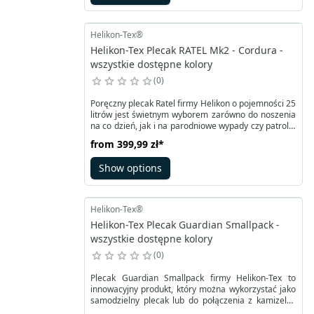
również z zapięciem klamrą i klapką zmieszczą
butelkę z wodą czy żywność.
Helikon-Tex®
Helikon-Tex Plecak RATEL Mk2 - Cordura -
wszystkie dostępne kolory
0
Poręczny plecak Ratel firmy Helikon o pojemności 25
litrów jest świetnym wyborem zarówno do noszenia
na co dzień, jak i na parodniowe wypady czy patrole.
Na przodzie posiada dwie kieszenie uniwersalnego
from
399,99 zł
*
zastosowania zapinane na zamki YKK, podobnie jak
komora główna. Na górnej kieszeni panel velcro,
Show options
dolna z pasami MOLLE/PALS i wewnętrznym
organizerem.
Helikon-Tex®
Helikon-Tex Plecak Guardian Smallpack -
wszystkie dostępne kolory
0
Plecak Guardian Smallpack firmy Helikon-Tex to
innowacyjny produkt, który można wykorzystać jako
samodzielny plecak lub do połączenia z kamizelką
taktyczną Guardian Plate Carrier. Wewnętrze