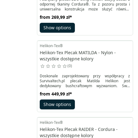
odpornej tkaniny Cordura®. Ta z pozoru prosta i
uniwersalna konstrukcja może służyć również
zadaniom specjalnym. Ukryta komora na broń
from
269,99 zł
*
znajduje się tuż przy plecach. Pozwala ona na szybki
dostęp dzięki niezawodnym zamkom i uchwytowi z
Show options
hypalonu.
Helikon-Tex®
Helikon-Tex Plecak MATILDA - Nylon -
wszystkie dostępne kolory
0
Doskonale zaprojektowany przy współpracy z
Survivaltech.pl plecak Matilda Helikon jest
dedykowany bushcraftowym wyzwaniom. Swój
pierwowzór ma w popularnym modelu Alice.
from
449,99 zł
*
Połączenie tkaniny Cordura® 500D jako
wzmocnienie oraz nylonu 210D pozwoliło na
Show options
uzyskanie optymalnej wagi i wytrzymałości.
Przenoszenie umożliwia trwały uchwyt u góry,
solidne rozpinane szelki i pasy biodrowy oraz
piersiowy.
Helikon-Tex®
Helikon-Tex Plecak RAIDER - Cordura -
wszystkie dostępne kolory