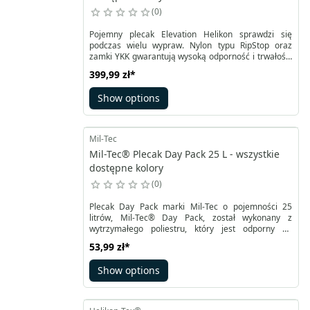
0
Pojemny plecak Elevation Helikon sprawdzi się
podczas wielu wypraw. Nylon typu RipStop oraz
zamki YKK gwarantują wysoką odporność i trwałość.
Główna komora niemal w całości się rozpina,
399,99 zł
*
umożliwiając łatwy dostęp do wewnętrznych kieszeni
i organizerów. Dno plecaka zostało wzmocnione i
Show options
wyposażone w kieszeń na pokrowiec
przeciwdeszczowy.
Mil-Tec
Mil-Tec® Plecak Day Pack 25 L - wszystkie
dostępne kolory
0
Plecak Day Pack marki Mil-Tec o pojemności 25
litrów, Mil-Tec® Day Pack, został wykonany z
wytrzymałego poliestru, który jest odporny na
przetarcia. Ten wszechstronny plecak jest idealny
53,99 zł
*
zarówno do zastosowań turystyczno-survivalowych,
jak i do codziennego użytku w mieście. Plecak
Show options
posiada dwie duże komory główne zamykane na
dwukierunkowe zamki błyskawiczne, które pomagają
przechowywać podstawowy ekwipunek.