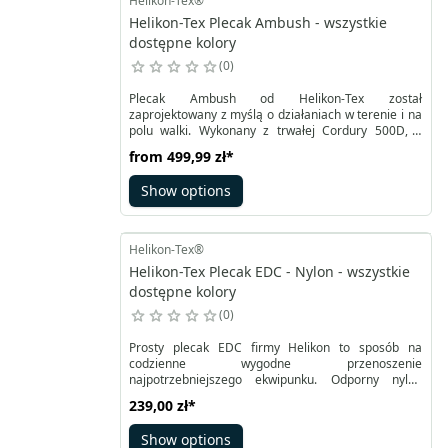
Helikon-Tex®
Helikon-Tex Plecak Ambush - wszystkie
dostępne kolory
0
Plecak Ambush od Helikon-Tex został
zaprojektowany z myślą o działaniach w terenie i na
polu walki. Wykonany z trwałej Cordury 500D, o
pojemności 22,8 litra, doskonale sprawdzi się do
from
499,99 zł
*
przenoszenia wody, racji żywnościowych, ciepłej
odzieży oraz sprzętu potrzebnego na kilkanaście
Show options
godzin akcji. Jest częścią modułowego systemu
Guardian, a w razie potrzeby można go używać jako
plecak typu Grab & Go.
Helikon-Tex®
Helikon-Tex Plecak EDC - Nylon - wszystkie
dostępne kolory
0
Prosty plecak EDC firmy Helikon to sposób na
codzienne wygodne przenoszenie
najpotrzebniejszego ekwipunku. Odporny nylon
dostępny w estetycznych kolorach melanżowych
239,00 zł
*
tworzy wytrzymałą dwukomorową konstrukcję.
Przestronny plecak Helikon EDC ma pojemność 21
Show options
litrów z możliwością rozszerzenia o opcjonalne