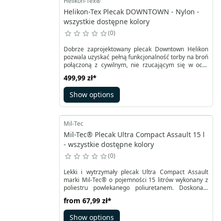
Helikon-Tex®
Helikon-Tex Plecak DOWNTOWN - Nylon -
wszystkie dostępne kolory
0
Dobrze zaprojektowany plecak Downtown Helikon
pozwala uzyskać pełną funkcjonalność torby na broń
połączoną z cywilnym, nie rzucającym się w oczy
wyglądem. Wykonany z trwałego nylonu wyposażony
499,99 zł
*
został w zamki YKK i klamry WooJin gwarantujące
długie bezawaryjne użytkowanie. Mechanizm Quick
Show options
Side Access pozwala na szybki dostęp do broni
dzięki łatwo wypinanym szelkom i specjalnie
skonstruowanej komorze.
Mil-Tec
Mil-Tec® Plecak Ultra Compact Assault 15 l
- wszystkie dostępne kolory
0
Lekki i wytrzymały plecak Ultra Compact Assault
marki Mil-Tec® o pojemności 15 litrów wykonany z
poliestru powlekanego poliuretanem. Doskonale
sprawdzi się w codziennym użytkowaniu zarówno w
from
67,99 zł
*
warunkach miejskich, jak i podczas krótkich wypraw
survivalowych. Oprócz przestronnej komory głównej,
Show options
plecak posiada dodatkową, mniejszą kieszeń