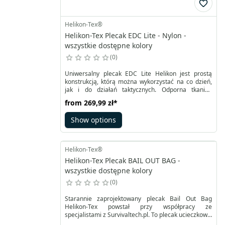
Helikon-Tex®
Helikon-Tex Plecak EDC Lite - Nylon -
wszystkie dostępne kolory
0
Uniwersalny plecak EDC Lite Helikon jest prostą
konstrukcją, którą można wykorzystać na co dzień,
jak i do działań taktycznych. Odporna tkanina
nylonowa typu RipStop zapewnia podwyższoną
from
269,99 zł
*
trwałość. Przedni panel velcro to możliwość szybkiej
personalizacji. W mniejszej komorze wnętrze zostało
Show options
obszyte rzepem. Umożliwia to korzystanie z
wkładów Versatile Insert System®.
Helikon-Tex®
Helikon-Tex Plecak BAIL OUT BAG -
wszystkie dostępne kolory
0
Starannie zaprojektowany plecak Bail Out Bag
Helikon-Tex powstał przy współpracy ze
specjalistami z Survivaltech.pl. To plecak ucieczkowy,
z możliwością rozłożenia na łatwy w przymocowaniu