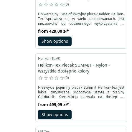
0
Uniwersalny i wielofunkcyjny plecak Raider Helikon-
Tex sprawdza się w wielu zastosowaniach. Jest
niezaowdny od codziennego wykorzystania w
mieście, poprzez wędrówki i bushcrafting, aż po
from
429,00 zł
*
działania taktyczne i bojowe. Uszyty z trwałej tkaniny
Cordura®, uzupełnionej o chowany pokrowiec
Show options
przeciwdeszczowy. Optymalna pojemność 20 litrów
może się zwiększyć dzięki ukrywanemu, częściowo
elastycznemu beaver tail mieszczącemu nawet
pokaźny kask.
Helikon-Tex®
Helikon-Tex Plecak SUMMIT - Nylon -
wszystkie dostępne kolory
0
Niezwykle pojemny plecak Summit Helikon-Tex jest
lekką, turystyczną propozycją uszytą z tkaniny
Cordura®. Konstrukcja pozwala na dostęp do
komory głównej od góry oraz od przodu przez
from
499,99 zł
*
zamek, ułatwiając organizację przenoszonych
przedmiotów. Górne zamknięcie to rolowany komin
Show options
Rolltop zapewniający bezpieczeństwo ekwipunku.
Podręczne elementy można przenosić w bocznych
kieszeniach z siatki, a także niewielkich kieszonkach
na pasie biodrowym.
Mil-Tec