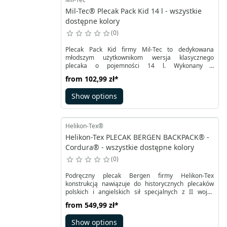
Mil-Tec® Plecak Pack Kid 14 l - wszystkie
dostępne kolory
0
Plecak Pack Kid firmy Mil-Tec to dedykowana
młodszym użytkownikom wersja klasycznego
plecaka o pojemności 14 l. Wykonany z
wytrzymałego poliestru, plecak został dodatkowo
from
102,99 zł
*
pokryty powłoką PVC zabezpieczającą przed
wilgocią. Posiada dwie duże komory zamykane na
Show options
dwukierunkowy zamek błyskawiczny, które służą do
przenoszenia podstawowego ekwipunku. Wewnątrz
komór znajdują się mniejsze kieszenie, które
pomagają w sprawnym zarządzaniu przenoszonymi
Helikon-Tex®
przedmiotami. Dodatkowe akcesoria można
Helikon-Tex PLECAK BERGEN BACKPACK® -
przechowywać w dwóch przednich kieszeniach.
Cordura® - wszystkie dostępne kolory
0
Podręczny plecak Bergen firmy Helikon-Tex
konstrukcją nawiązuje do historycznych plecaków
polskich i angielskich sił specjalnych z II wojny
światowej. Główna komora zamykana dwoma
from
549,99 zł
*
klamrami z zabudowaną klapą ma pojemność 18
litrów. Jego zadaniem jest pomieścić niezbędne
Show options
wyposażenie na wędrówkę. Boczne kieszenie