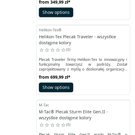
from
349,99 zł
*
plecaka jest wyściełane miękkim rzepem, co
umożliwia przyłączanie dodatkowych akcesoriów.
Show options
Główna komora plecaka jest na tyle przestronna, że
bez problemu pomieści worek na wodę lub inne
przedmioty o podobnych rozmiarach.
Helikon-Tex®
Helikon-Tex Plecak Traveler - wszystkie
dostępne kolory
0
Plecak Traveler firmy Helikon-Tex to innowacyjny i
funkcjonalny towarzysz w podróży. Został
zaprojektowany z myślą o doskonałej organizacji i
komforcie podczas podróży, czyniąc go jednym z
from
699,99 zł
*
najbardziej wszechstronnych modeli, idealnym
zarówno na służbowe wyjazdy, jak i na relaksacyjne
Show options
wakacje. Z pojemnością 30 litrów, Plecak Traveler
pomieści wszystko, co niezbędne w podróży,
sprawdzając się zarówno na dłuższych wyjazdach,
jak i weekendowych wypadach.
M-Tac
M-Tac® Plecak Sturm Elite Gen.II -
wszystkie dostępne kolory
0
Plecak Sturm Elite Gen.II marki M-Tac® o