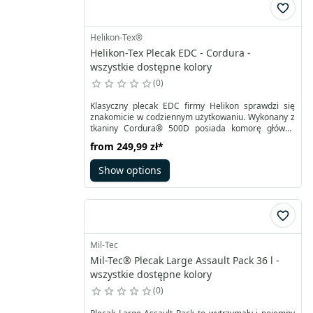
Helikon-Tex®
Helikon-Tex Plecak EDC - Cordura -
wszystkie dostępne kolory
0
Klasyczny plecak EDC firmy Helikon sprawdzi się
znakomicie w codziennym użytkowaniu. Wykonany z
tkaniny Cordura® 500D posiada komorę główną
oraz mniejszą przednią. Obydwie zapinane są na
from
249,99 zł
*
dwukierunkowe zamki YKK. Pojemny plecak Helikon
EDC to również możliwość przytroczenia
Show options
dodatkowych akcesoriów czy kieszeni w systemie
MOLLE/PALS z przodu oraz po bokach.
Mil-Tec
Mil-Tec® Plecak Large Assault Pack 36 l -
wszystkie dostępne kolory
0