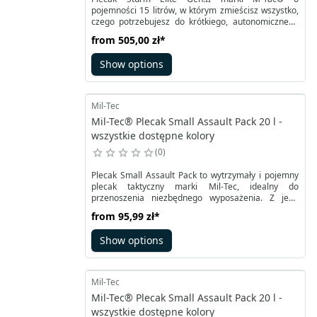
pojemności 15 litrów, w którym zmieścisz wszystko,
czego potrzebujesz do krótkiego, autonomicznego
pobytu w terenie. Wykonany z wysokiej jakości i
from
505,00 zł
*
odpornego na zużycie materiału Cordura 500D i
Cordura 1000D zapewniającego ochronę przed
Show options
uszkodzeniami mechanicznymi oraz długą
żywotność.
Mil-Tec
Mil-Tec® Plecak Small Assault Pack 20 l -
wszystkie dostępne kolory
0
Plecak Small Assault Pack to wytrzymały i pojemny
plecak taktyczny marki Mil-Tec, idealny do
przenoszenia niezbędnego wyposażenia. Z jego
pojemnością wynoszącą 20 litrów, jest doskonały do
from
95,99 zł
*
krótkich wypadów i misji terenowych. Wykonany z
wytrzymałego poliestru, plecak został dodatkowo
Show options
wewnątrz pokryty powłoką PVC, chroniącą przed
wilgocią. Dzięki temu możesz być pewien, że Twoje
rzeczy będą bezpieczne nawet w trudnych
warunkach atmosferycznych.
Mil-Tec
Mil-Tec® Plecak Small Assault Pack 20 l -
wszystkie dostępne kolory