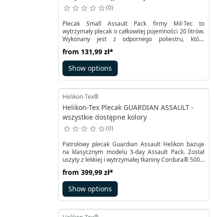
0
Plecak Small Assault Pack firmy Mil-Tec to
wytrzymały plecak o całkowitej pojemności 20 litrów.
Wykonany jest z odpornego poliestru, który
dodatkowo został pokryty od wewnątrz powłoką PVC,
from
131,99 zł
*
zapewniającą ochronę przed wilgocią. Plecak ten
jest idealny do przenoszenia podstawowego
Show options
ekwipunku. Plecak posiada dwie duże komory, które
zamykane są na dwukierunkowy zamek
błyskawiczny.
Helikon-Tex®
Helikon-Tex Plecak GUARDIAN ASSAULT -
wszystkie dostępne kolory
0
Patrolowy plecak Guardian Assault Helikon bazuje
na klasycznym modelu 3-day Assault Pack. Został
uszyty z lekkiej i wytrzymałej tkaniny Cordura® 500D
i wyposażony w trwałe zamki YKK. Profilowane szelki
from
399,99 zł
*
i plecy, a także cienki pas biodrowy ułatwiają
przenoszenie ekwipunku. W razie potrzeby plecak
Show options
ma także solidny uchwyt.