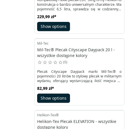
konstrukcja o bardzo uniwersalnym charakterze. Ma
pojemność 6,5 litra, sprawdza się w codziennym
użytkowaniu. Dwie komory obszyte są na większych
229,99 zł
*
ściankach miękkim rzepem zapewniającym
kompatybilność z Versatile Insert System. Jedna z
Show options
nich, ukryta, posiada system szybkiego dostępu.
Mil-Tec
Mil-Tec® Plecak Cityscape Daypack 20 l -
wszystkie dostępne kolory
0
Plecak Cityscape Daypack marki Mil-Tec® o
pojemności 20 litrów to stylowy plecak w militarnym
wydaniu, oferujący wystarczającą ilość miejsca na
potrzeby codziennego użytku. Jego główna komora
82,99 zł
*
wyposażona jest w obszerną kieszeń oraz siatkową
przegrodę zamykaną na solidny zamek
Show options
błyskawiczny. Dodatkowo, plecak posiada niewielką
przednią kieszeń, również zamykaną na zamek, oraz
system pętli Molle.
Helikon-Tex®
Helikon-Tex Plecak ELEVATION - wszystkie
dostępne kolory