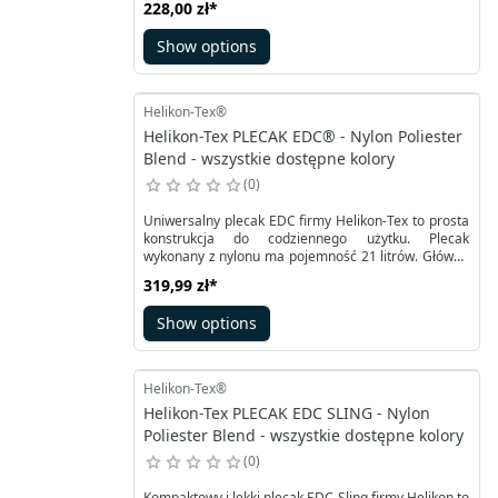
228,00 zł
*
chronić laptop (do 15,6 cali) przed przypadkowymi
uderzeniami i zadrapaniami, kieszeń na akcesoria
Show options
oraz małą komorę zapinaną na zamek błyskawiczny
w górnej kieszeni (na okulary).
Helikon-Tex®
Helikon-Tex PLECAK EDC® - Nylon Poliester
Blend - wszystkie dostępne kolory
0
Uniwersalny plecak EDC firmy Helikon-Tex to prosta
konstrukcja do codziennego użytku. Plecak
wykonany z nylonu ma pojemność 21 litrów. Główna
komora zapinana jest na zamek z dwoma suwakami
319,99 zł
*
wzmocniony dwoma klamrami. Posiada haki na
podwieszenie systemu hydracyjnego. Mniejsza
Show options
komora może pełnić funkcję kieszeni na laptopa.
Obszyta jest na jednej ze ścian miękkim rzepem
zapewniającym zgodność z Versatile Insert System.
Helikon-Tex®
Helikon-Tex PLECAK EDC SLING - Nylon
Poliester Blend - wszystkie dostępne kolory
0
Kompaktowy i lekki plecak EDC Sling firmy Helikon to