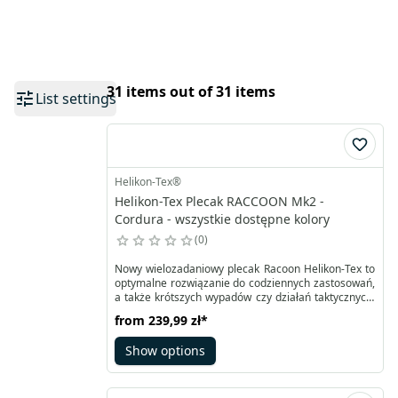
31 items out of 31 items
List settings
Helikon-Tex®
Helikon-Tex Plecak RACCOON Mk2 -
Cordura - wszystkie dostępne kolory
0
Nowy wielozadaniowy plecak Racoon Helikon-Tex to
optymalne rozwiązanie do codziennych zastosowań,
a także krótszych wypadów czy działań taktycznych.
Odporna konstrukcja z materiału Cordura®
from
239,99 zł
*
wyposażona została w trwałe zamki YKK. Jest
zmienioną wersją klasycznego modelu,
Show options
uwzględniającą sprawdzone sugestie użytkowników.
Duża kieszeń zewnętrzna o pojemności bliskiej
komorze głównej pozwala na optymalną organizację
wyposażenia.