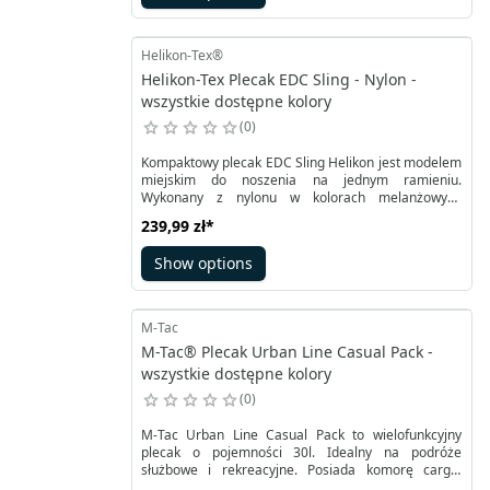
elementy dzięki pasom MOLLE/PALS na przodzie i po
bokach.
Helikon-Tex®
Helikon-Tex Plecak EDC Sling - Nylon -
wszystkie dostępne kolory
0
Kompaktowy plecak EDC Sling Helikon jest modelem
miejskim do noszenia na jednym ramieniu.
Wykonany z nylonu w kolorach melanżowych
pozwala zachować anonimowość, mimo iż
239,99 zł
*
udostępnia niezbędną funkcjonalność dla właścicieli
broni. Wewnątrz znajduje się ukryta komora na
Show options
plecach z systemem szybkiego dostępu.
M-Tac
M-Tac® Plecak Urban Line Casual Pack -
wszystkie dostępne kolory
0
M-Tac Urban Line Casual Pack to wielofunkcyjny
plecak o pojemności 30l. Idealny na podróże
służbowe i rekreacyjne. Posiada komorę cargo,
komorę na laptop o grubszych ściankach aby lepiej