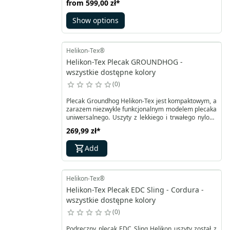
from
599,00 zł
*
organizer do fotela samochodowego, a także
awaryjną matę do spania. Posiada również
Show options
wyciąganą oddzielną matę do siedzenia. Wewnątrz
dwie siatkowe kieszenie ze ściągaczem i dwie na
zamek.
Helikon-Tex®
Helikon-Tex Plecak GROUNDHOG -
wszystkie dostępne kolory
0
Plecak Groundhog Helikon-Tex jest kompaktowym, a
zarazem niezwykle funkcjonalnym modelem plecaka
uniwersalnego. Uszyty z lekkiego i trwałego nylonu
RipStop. Posiada chowany w spodniej części
269,99 zł
*
siatkowy beavertail zwiększający nośność modelu.
Dodatkowe taśmy MOLE Lite naszyte na bokach
Add
zapewniają modułowość.
Helikon-Tex®
Helikon-Tex Plecak EDC Sling - Cordura -
wszystkie dostępne kolory
0
Podręczny plecak EDC Sling Helikon uszyty został z