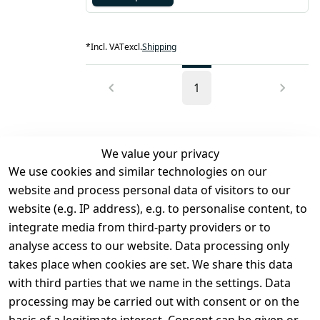
umieszczoną z przodu, ułatwiającą przenoszenie
kluczy czy portfela.
*
Incl. VAT
excl.
Shipping
1
We value your privacy
We use cookies and similar technologies on our
Legal
Services
website and process personal data of visitors to our
Terms and 
Contact
website (e.g. IP address), e.g. to personalise content, to
Conditions
Register
integrate media from third-party providers or to
Legal 
analyse access to our website. Data processing only
disclosure
takes place when cookies are set. We share this data
Privacy Policy
with third parties that we name in the settings. Data
processing may be carried out with consent or on the
Declaration of 