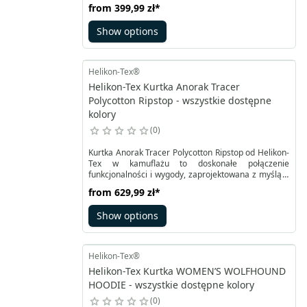
brata Blizzarda. Trooper Mk2 to lekka kurtka
from
399,99 zł
*
outdoorowa o praktycznym kroju i precyzyjnie
dostosowanej rozmiarówce. Dzięki lekko
Show options
elastycznemu materiałowi głównemu nie ogranicza
ruchów, co sprawia, że doskonale sprawdza się
zarówno jako kurtka taktyczna, jak i potwierdza
swoje wojskowe dziedzictwo poprzez rzepy na
Helikon-Tex®
ramionach, stawiając jednocześnie na
Helikon-Tex Kurtka Anorak Tracer
funkcjonalność.
Polycotton Ripstop - wszystkie dostępne
kolory
0
Kurtka Anorak Tracer Polycotton Ripstop od Helikon-
Tex w kamuflażu to doskonałe połączenie
funkcjonalności i wygody, zaprojektowana z myślą o
działaniach taktycznych. Oparta na modelu Anorak
from
629,99 zł
*
Woodsman, oferuje ulepszone właściwości. W
odróżnieniu od poprzednich modeli, cały materiał
Show options
kurtki jest jednolity – bez softshellu na plecach – co
podnosi skuteczność maskowania.
Helikon-Tex®
Helikon-Tex Kurtka WOMEN’S WOLFHOUND
HOODIE - wszystkie dostępne kolory
0