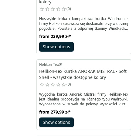
kolory
0
Niezwykle lekka i kompaktowa kurtka Windrunner
firmy Helikon sprawdza się doskonale przy wietrznej
pogodzie. Powstała z odpornej tkaniny WindPack®
Nylon®, z dodatkiem siateczkowych wstawek pod
from
239,99 zł
*
pachami oraz we wnętrzu obszernej kieszeni
przedniej. Wyposażona w powłokę DWR może
Show options
chronić również przed lekkim deszczem. Zapinana
na zamek główny tworzący z podwójnie
regulowanym kapturem wysoką stójkę. Kaptur
posiada dodatkowo laminowany daszek.
Helikon-Tex®
Helikon-Tex Kurtka ANORAK MISTRAL - Soft
Shell - wszystkie dostępne kolory
0
Wygodna kurtka Anorak Mistral firmy Helikon-Tex
jest idealną propozycją na różnego typu wędrówki.
Wyposażona w suwak do połowy wysokości kurtki
oraz pojemną przednią kieszeń typu kangurzego
from
279,99 zł
*
pozwala na przechowywanie niezbędnego
podręcznego ekwipunku. Pomaga w tym wewnętrzny
Show options
organizer w kieszeni, a także dwie kieszenie boczne
oraz dwie naramienne, wszystkie zapinane na
suwak.