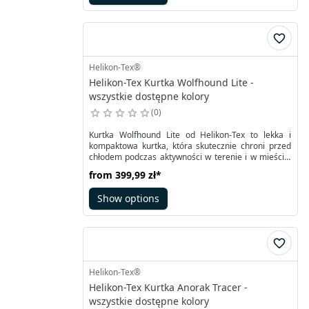
pachami umożliwiają lepszą wentylację.
Helikon-Tex®
Helikon-Tex Kurtka Wolfhound Lite -
wszystkie dostępne kolory
0
Kurtka Wolfhound Lite od Helikon-Tex to lekka i
kompaktowa kurtka, która skutecznie chroni przed
chłodem podczas aktywności w terenie i w mieście.
Została zaprojektowana z myślą o użytkowaniu
from
399,99 zł
*
taktycznym i codziennym – posiada pełny zamek
oraz panele rzepowe na ramionach do
Show options
personalizacji. Wykonana z lekkiego,
szybkoschnącego materiału, zapewnia lepszą
ochronę przed wiatrem i wyższy komfort cieplny niż
klasyczna bluza.
Helikon-Tex®
Helikon-Tex Kurtka Anorak Tracer -
wszystkie dostępne kolory