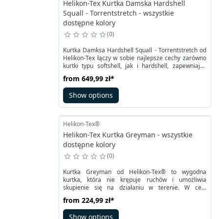
Helikon-Tex Kurtka Damska Hardshell
Squall - Torrentstretch - wszystkie
dostępne kolory
0
Kurtka Damksa Hardshell Squall - Torrentstretch od
Helikon-Tex łączy w sobie najlepsze cechy zarówno
kurtki typu softshell, jak i hardshell, zapewniając
skuteczną ochronę przed deszczem i śniegiem.
from
649,99 zł
*
Kurtka Damksa Hardshell Squall jest dostosowana
do damskiej sylwetki, zmieniono umiejscowienie
Show options
kieszeni i dopasowano krój kurtki. Kurtka typu
softshell, np. kurtka Blizzard, stanowi miękką
warstwę, która skutecznie chroni przed lekkim
wiatrem i mżawką dzięki zastosowaniu impregnantu
Helikon-Tex®
DWR.
Helikon-Tex Kurtka Greyman - wszystkie
dostępne kolory
0
Kurtka Greyman od Helikon-Tex® to wygodna
kurtka, która nie krępuje ruchów i umożliwia
skupienie się na działaniu w terenie. W celu
zapewnienia maksymalnej swobody ruchów, wstawki
from
224,99 zł
*
z elastycznego materiału Versastrech Lite zostały
wszyte pod pachami, a reszta kurtki została
Show options
wykonana z wytrzymałego materiału DuraCanvas.