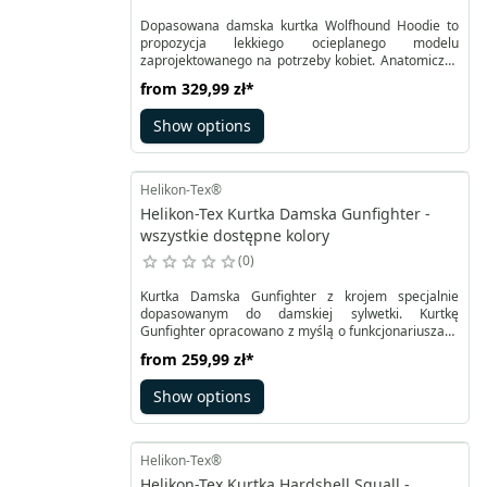
Dopasowana damska kurtka Wolfhound Hoodie to
propozycja lekkiego ocieplanego modelu
zaprojektowanego na potrzeby kobiet. Anatomiczny
kształt w połączeniu z tkaniną WindPack® Nylon®
from
329,99 zł
*
oraz panelami pod pachami z VersaStretch
zapewniają oddychalność i swobodę ruchu, dając
Show options
jednocześnie ochronę przed wiatrem. Dla lepszego
dostosowania do potrzeb krawędzie ocieplanego
kaptura, mankietów oraz dołu kurtki obszyto
elastyczną lamówką.
Helikon-Tex®
Helikon-Tex Kurtka Damska Gunfighter -
wszystkie dostępne kolory
0
Kurtka Damska Gunfighter z krojem specjalnie
dopasowanym do damskiej sylwetki. Kurtkę
Gunfighter opracowano z myślą o funkcjonariuszach
służb mundurowych, doskonale się sprawdzi w
from
259,99 zł
*
codziennym funkcjonowaniu. Kurtka Gunfighter
posiada zewnętrzną warstwę z podszewką z
Show options
lekkiego polaru. Kurtka Gunfighter skutecznie chroni
przed wiatrem i niedużym deszczem, zachowując
przy tym wysokie parametry oddychalności.
Helikon-Tex®
Helikon-Tex Kurtka Hardshell Squall -