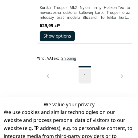
Kurtka Trooper Mk2 Nylon firmy Helikon-Tex to
nowoczesna odsłona kultowej kurtki Trooper oraz
młodszy brat modelu Blizzard. To lekka kurtka
outdoorowa o praktycznym kroju i lepiej
629,99 zł
*
dopasowanej rozmiarówce, która nie ogranicza
ruchów dzięki lekko elastycznemu materiałowi
Show options
głównemu. Doskonale sprawdzi się jako kurtka
taktyczna, na co wskazują militarne akcenty, takie
jak rzepy na ramionach oraz funkcjonalne
rozwiązania. W nowoczesnym wydaniu Trooper Mk2
łączy sprawdzone cechy modeli Trooper i Blizzard,
*
Incl. VAT
excl.
Shipping
oferując komfort i wszechstronność.
1
We value your privacy
We use cookies and similar technologies on our
Legal
Services
website and process personal data of visitors to our
Terms and 
Contact
website (e.g. IP address), e.g. to personalise content, to
Conditions
Register
integrate media from third-party providers or to