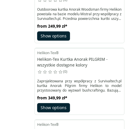
Outdoorowa kurtka Anorak Woodsman firmy Helikon
powstała na bazie modelu Mistral przy współpracy z
Survivaltech.pl. Przednia powierzchnia kurtki uszyta
z wytrzymałego materiału DuraCanvas® odpornego
from
249,99 zł
*
również na iskry, tył z StormStretch®
zapewniającego swobodę ruchów i ochronę przed
Show options
wiatrem czy opadami. Aby ułatwić zakładanie i
ściąganie kurtka Anorak DuraCanvas wyposażona
została w rozpinane dwukierunkowo boki.
Helikon-Tex®
Helikon-Tex Kurtka Anorak PILGRIM -
wszystkie dostępne kolory
0
Zaprojektowana przy współpracy z Survivaltech.pl
kurtka Anorak Pilgrim firmy Helikon to model
przystosowany do wyzwań bushcraftingu. Bazujący
na klasycznej kangurce ma wiele ulepszeń.
from
349,99 zł
*
Obniżona szeroka przednia kieszeń jest ocieplona.
Zamek z przodu pozwala na dobrą wentylację,
Show options
podobnie jak zamki pod pachami. Tkanina
DuraCanvas jest z zewnątrz odporna na iskry.
Helikon-Tex®