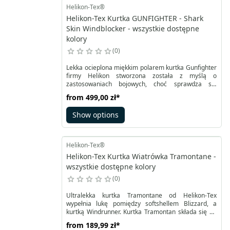
Helikon-Tex®
Helikon-Tex Kurtka GUNFIGHTER - Shark
Skin Windblocker - wszystkie dostępne
kolory
0
Lekka ocieplona miękkim polarem kurtka Gunfighter
firmy Helikon stworzona została z myślą o
zastosowaniach bojowych, choć sprawdza się
również w codziennym użytkowaniu dzięki wysokiej
from
499,00 zł
*
funkcjonalności i jakości. Chroni przed wiatrem,
drobnym deszczem czy pyłem dzięki elastycznej
Show options
tkaninie softshellowej Shark Skin.
Helikon-Tex®
Helikon-Tex Kurtka Wiatrówka Tramontane -
wszystkie dostępne kolory
0
Ultralekka kurtka Tramontane od Helikon-Tex
wypełnia lukę pomiędzy softshellem Blizzard, a
kurtką Windrunner. Kurtka Tramontan składa się do
kieszeni na pierści (tzw. selfpacka) i po
from
189,99 zł
*
skompresowaniu zajmuje niewiele miejsca (mniej