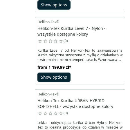
tylko idealna jako warstwa bazowa, ale także
Show options
doskonałym dodatkiem do kurtki przeciwdeszczowej,
pełniąc funkcję warstwy docieplającej.
Helikon-Tex®
Helikon-Tex Kurtka Level 7 - Nylon -
wszystkie dostępne kolory
0
Kurtka Level 7 od Helikon-Tex to zaawansowana
kurtka taktyczna stworzona z myślą o działaniach w
ekstremalnie niskich temperaturach. Wzorowana na
zewnętrznej warstwie systemu ECWCS III generacji,
from
1 199,99 zł
*
stanowi ostatnią linię ochrony przed zimnem.
Zapewnia skuteczną izolację termiczną dzięki
Show options
zastosowaniu grubszego niż standardowo
wypełnienia Climashield® Apex™ o gramaturze 100
g/m².
Helikon-Tex®
Helikon-Tex Kurtka URBAN HYBRID
SOFTSHELL - wszystkie dostępne kolory
0
Lekka i oddychająca kurtka Urban Hybrid Helikon-
Tex to idealna propozycja do działań w mieście w