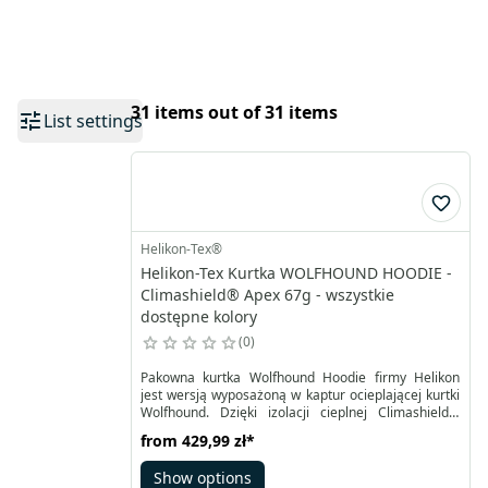
31 items out of 31 items
List settings
Helikon-Tex®
Helikon-Tex Kurtka WOLFHOUND HOODIE -
Climashield® Apex 67g - wszystkie
dostępne kolory
0
Pakowna kurtka Wolfhound Hoodie firmy Helikon
jest wersją wyposażoną w kaptur ocieplającej kurtki
Wolfhound. Dzięki izolacji cieplnej Climashield®
Apex™ sprawdza się w chłodniejsze dni. Warstwa
from
429,99 zł
*
zewnętrzna uszyta z WindPack® Nylon® zapewnia
optymalną ochronę przed chłodem czy wiatrem.
Show options
Dodatkowe wstawki z tkaniny VersaStretch pod