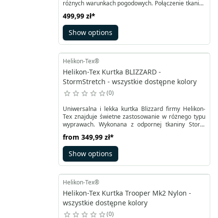
różnych warunkach pogodowych. Połączenie tkaniny
StormStretch z powłoką DWR oraz wzmocnień na
499,99 zł
*
łokciach z VersaStretch sprawia, że nawet przy
wietrze czy opadach ubiór zapewnia ochronę
Show options
Helikon-Tex®
Helikon-Tex Kurtka BLIZZARD -
StormStretch - wszystkie dostępne kolory
0
Uniwersalna i lekka kurtka Blizzard firmy Helikon-
Tex znajduje świetne zastosowanie w różnego typu
wyprawach. Wykonana z odpornej tkaniny Storm
Stretch będącej połączeniem nylonu i elastanu
from
349,99 zł
*
zapewnia odpowiedni przepływ powietrza. Pokryta
warstwą DWR - Durable Water Repellency pozwala
Show options
na skuteczną wodoodporność.
Helikon-Tex®
Helikon-Tex Kurtka Trooper Mk2 Nylon -
wszystkie dostępne kolory
0