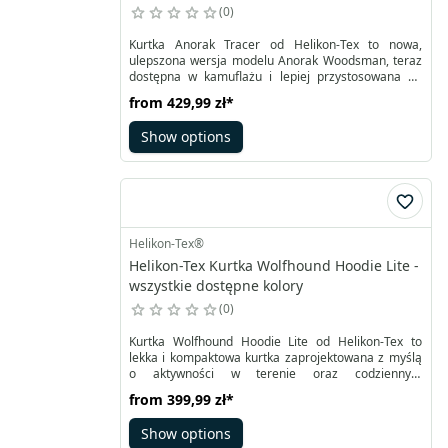
0
Kurtka Anorak Tracer od Helikon-Tex to nowa,
ulepszona wersja modelu Anorak Woodsman, teraz
dostępna w kamuflażu i lepiej przystosowana do
działań taktycznych. W odróżnieniu od poprzednich
from
429,99 zł
*
modeli, cały materiał kurtki, w tym plecy, jest
wykonany z tego samego rodzaju tkaniny, co
Show options
zapewnia jednolity kamuflaż i lepsze właściwości
maskujące. Kurtka została wyposażona w dodatkowe
kieszenie na ramionach oraz z przodu, a także
więcej punktów regulacji, co umożliwia lepsze
dopasowanie.
Helikon-Tex®
Helikon-Tex Kurtka Wolfhound Hoodie Lite -
wszystkie dostępne kolory
0
Kurtka Wolfhound Hoodie Lite od Helikon-Tex to
lekka i kompaktowa kurtka zaprojektowana z myślą
o aktywności w terenie oraz codziennym
użytkowaniu. Chroni przed chłodem podczas ruchu,
from
399,99 zł
*
zapewniając jednocześnie swobodę i komfort
noszenia. Wyposażona jest w kaptur oraz zapięcie
Show options
typu half-zip, które pomagają zatrzymać ciepło i