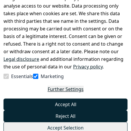
Legal 
analyse access to our website. Data processing only
disclosure
takes place when cookies are set. We share this data
Privacy Policy
with third parties that we name in the settings. Data
processing may be carried out with consent or on the
Declaration of 
basis of a legitimate interest. Consent can be given or
accessibility
refused. There is a right not to consent and to change
Cancellation 
or withdraw consent at a later date. Please note our
rights
Legal disclosure
and additional information regarding
the use of personal data in our
Privacy policy
.
Withdraw
Essentials
Marketing
from
contract
Further Settings
here
Accept All
Reject All
Accept Selection
© Combat-Wear 2026