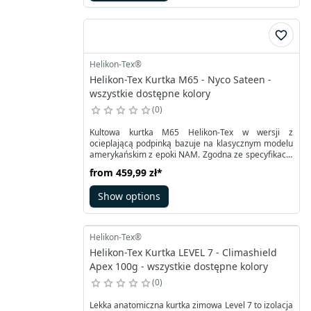
chronią przed wiatrem. Lekki, szybkoschnący
materiał zapewnia lepszą ochronę przed wiatrem i
niekorzystną pogodą niż klasyczna bluza.
Helikon-Tex®
Helikon-Tex Kurtka M65 - Nyco Sateen -
wszystkie dostępne kolory
0
Kultowa kurtka M65 Helikon-Tex w wersji z
ocieplającą podpinką bazuje na klasycznym modelu
amerykańskim z epoki NAM. Zgodna ze specyfikacją
posiada trwały zamek z listwą termiczną i klapą z
from
459,99 zł
*
guzikiem, dodatkowo na stójce rzep. W kołnierzu
kryty za zamkiem błyskawicznym prosty kaptur.
Show options
Klasyczne cztery kieszenie przednie zamykane na
klapy z zatrzaskiem.
Helikon-Tex®
Helikon-Tex Kurtka LEVEL 7 - Climashield
Apex 100g - wszystkie dostępne kolory
0
Lekka anatomiczna kurtka zimowa Level 7 to izolacja