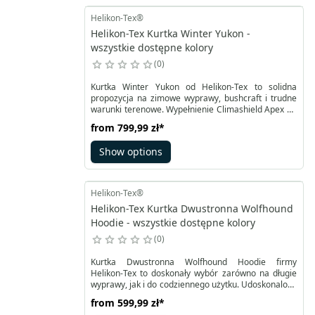
Helikon-Tex®
Helikon-Tex Kurtka Winter Yukon -
wszystkie dostępne kolory
0
Kurtka Winter Yukon od Helikon-Tex to solidna
propozycja na zimowe wyprawy, bushcraft i trudne
warunki terenowe. Wypełnienie Climashield Apex 67
g/m² zapewnia ciepło nawet po zamoknięciu, a
from
799,99 zł
*
zewnętrzny materiał Duracanvas jest odporny na
uszkodzenia, nadaje się do woskowania i świetnie
Show options
sprawdza się przy pracy w obozowisku oraz w
terenie. Kurtka łączy ochronę, trwałość i komfort
termiczny, działając niezawodnie w zimnych i
surowych warunkach.
Helikon-Tex®
Helikon-Tex Kurtka Dwustronna Wolfhound
Hoodie - wszystkie dostępne kolory
0
Kurtka Dwustronna Wolfhound Hoodie firmy
Helikon-Tex to doskonały wybór zarówno na długie
wyprawy, jak i do codziennego użytku. Udoskonalony
model Dwustronny Wolfhound Hoodie zapewnia
from
599,99 zł
*
niezrównany komfort nawet w chłodne dni. Jest nie