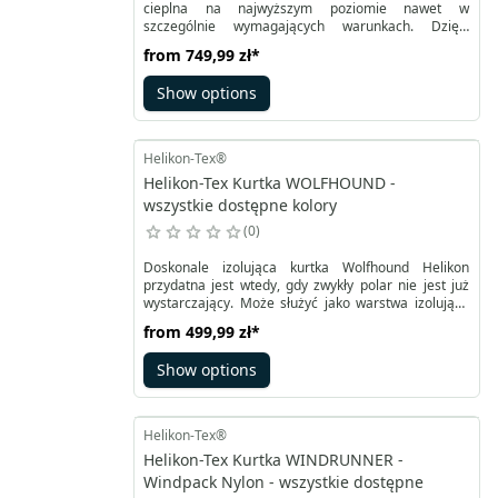
cieplna na najwyższym poziomie nawet w
szczególnie wymagających warunkach. Dzięki
zastosowaniu impregnacji DWR oraz wypełnienia
from
749,99 zł
*
izolacyjnego Climashield® Apex™ pozwala na
zachowanie ciepła podczas mrozu czy po
Show options
zamoknięciu. Zamykana na dwukierunkowy suwak
wyposażony w listwę termiczną i ochronę
podbródka.
Helikon-Tex®
Helikon-Tex Kurtka WOLFHOUND -
wszystkie dostępne kolory
0
Doskonale izolująca kurtka Wolfhound Helikon
przydatna jest wtedy, gdy zwykły polar nie jest już
wystarczający. Może służyć jako warstwa izolująca
zarówno wierzchnia, jak i pośrednia. Ocieplenie
from
499,99 zł
*
Climashield® Apex™ doskonale izoluje, a
jednocześnie szybko wysycha. Wierzchnia warstwa
Show options
nylonowa WindPack® Nylon® pozwala na ochronę
przed niesprzyjającymi czynnikami
atmosferycznymi, a elastyczne wstawki z
VersaStretch pod pachami i na mankietach
Helikon-Tex®
wspierają anatomiczny krój i swobodę ruchów.
Helikon-Tex Kurtka WINDRUNNER -
Windpack Nylon - wszystkie dostępne