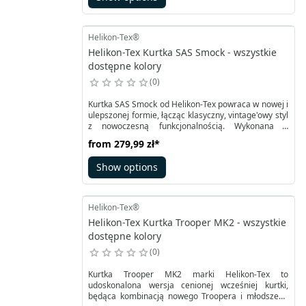
Regulacja w pasie i na mankietach zapewniona jest
przez patki i wytrzymałe guziki kanadyjskie.
Helikon-Tex®
Helikon-Tex Kurtka SAS Smock - wszystkie
dostępne kolory
0
Kurtka SAS Smock od Helikon-Tex powraca w nowej i
ulepszonej formie, łącząc klasyczny, vintage'owy styl
z nowoczesną funkcjonalnością. Wykonana z
wytrzymałego materiału Duracanvas, nadającego
from
279,99 zł
*
się do woskowania, kurtka ta zapewnia skuteczną
ochronę przed lekkimi opadami deszczu i śniegu.
Show options
Uniwersalność i lekkość to główne cechy
charakteryzujące SAS Smock. Kaptur o regulacji
dwupłaszczyznowej umożliwia precyzyjne
dopasowanie do warunków pogodowych, noszonej
Helikon-Tex®
czapki itp.
Helikon-Tex Kurtka Trooper MK2 - wszystkie
dostępne kolory
0
Kurtka Trooper MK2 marki Helikon-Tex to
udoskonalona wersja cenionej wcześniej kurtki,
będąca kombinacją nowego Troopera i młodszego