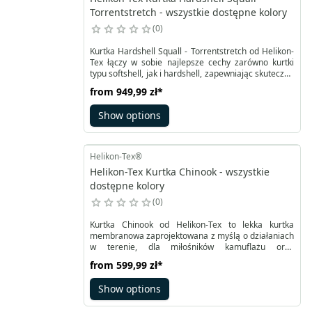
Torrentstretch - wszystkie dostępne kolory
0
Kurtka Hardshell Squall - Torrentstretch od Helikon-
Tex łączy w sobie najlepsze cechy zarówno kurtki
typu softshell, jak i hardshell, zapewniając skuteczną
ochronę przed deszczem i śniegiem. Kurtka typu
from
949,99 zł
*
softshell, np. kurtka Blizzard, stanowi miękką
warstwę, która skutecznie chroni przed lekkim
Show options
wiatrem i mżawką dzięki zastosowaniu impregnantu
DWR.
Helikon-Tex®
Helikon-Tex Kurtka Chinook - wszystkie
dostępne kolory
0
Kurtka Chinook od Helikon-Tex to lekka kurtka
membranowa zaprojektowana z myślą o działaniach
w terenie, dla miłośników kamuflażu oraz
wszystkich, którzy potrzebują skutecznej ochrony
from
599,99 zł
*
przed deszczem. Prosty, funkcjonalny krój sprawia,
że sprawdzi się zarówno podczas służby, jak i
Show options
aktywności outdoorowych czy wizyt na strzelnicy.