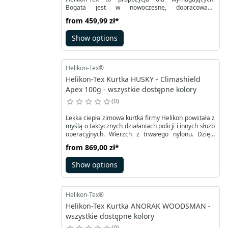
Bogata jest w nowoczesne, dopracowane
rozwiązania. Jej stylistyka bazuje jednak na kultowym
from
459,99 zł
*
wzorze M65. Męską kurtkę polową uszyto z
wytrzymałej tkaniny DuraCanvas®, chroniącej przed
Show options
lekkim deszczem czy wiatrem. Jest zapinana na
guziki typu kanadyjskiego oraz zamek błyskawiczny.
Helikon-Tex®
Helikon-Tex Kurtka HUSKY - Climashield
Apex 100g - wszystkie dostępne kolory
0
Lekka ciepła zimowa kurtka firmy Helikon powstała z
myślą o taktycznych działaniach policji i innych służb
operacyjnych. Wierzch z trwałego nylonu. Dzięki
warstwie ocieplającej CLIMASHIELD® APEX 100G
from
869,00 zł
*
sprawdza się doskonale w niskich temperaturach.
Zapinana na dwusuwakowy zamek YKK wyposażony
Show options
w osłonę podbródka i z listwę termiczną.
Helikon-Tex®
Helikon-Tex Kurtka ANORAK WOODSMAN -
wszystkie dostępne kolory
0