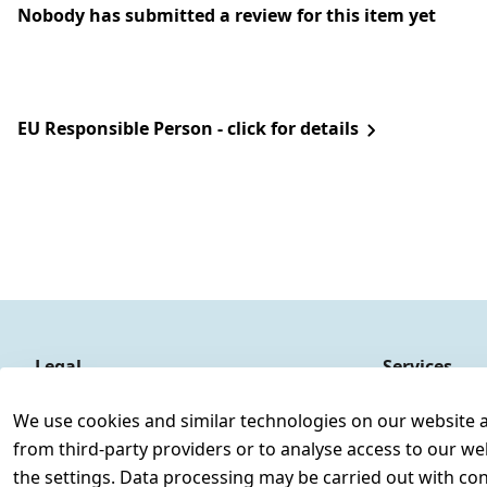
Nobody has submitted a review for this item yet
EU Responsible Person - click for details
Legal
Services
Terms and Conditions
Contact
We use cookies and similar technologies on our website and
Legal disclosure
Register
from third-party providers or to analyse access to our we
Privacy Policy
the settings. Data processing may be carried out with cons