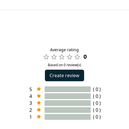
Average rating
0
Based on 0 review(s)
Create review
5
( 0 )
4
( 0 )
3
( 0 )
2
( 0 )
1
( 0 )