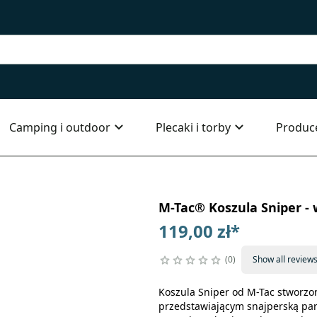
Camping i outdoor
Plecaki i torby
Produc
M-Tac® Koszula Sniper - 
119,00 zł
*
0
Show all review
Koszula Sniper od M-Tac stworzo
przedstawiającym snajperską par