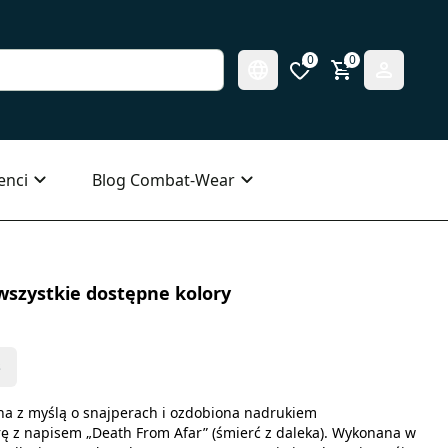
0
0
enci
Blog Combat-Wear
wszystkie dostępne kolory
s
na z myślą o snajperach i ozdobiona nadrukiem
ę z napisem „Death From Afar” (śmierć z daleka). Wykonana w