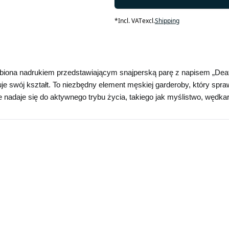
*
Incl. VAT
excl.
Shipping
biona nadrukiem przedstawiającym snajperską parę z napisem „Deat
wuje swój kształt. To niezbędny element męskiej garderoby, który s
nadaje się do aktywnego trybu życia, takiego jak myślistwo, wędkars