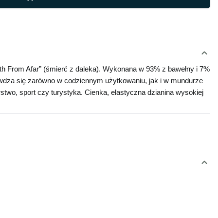
h From Afar” (śmierć z daleka). Wykonana w 93% z bawełny i 7% 
prawdza się zarówno w codziennym użytkowaniu, jak i w mundurze 
two, sport czy turystyka. Cienka, elastyczna dzianina wysokiej 