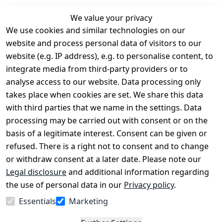
We value your privacy
We use cookies and similar technologies on our
Legal
Services
website and process personal data of visitors to our
Terms and 
Contact
website (e.g. IP address), e.g. to personalise content, to
Conditions
Register
integrate media from third-party providers or to
Legal 
analyse access to our website. Data processing only
disclosure
takes place when cookies are set. We share this data
Privacy Policy
with third parties that we name in the settings. Data
processing may be carried out with consent or on the
Declaration of 
basis of a legitimate interest. Consent can be given or
accessibility
refused. There is a right not to consent and to change
Cancellation 
or withdraw consent at a later date. Please note our
rights
Legal disclosure
and additional information regarding
the use of personal data in our
Privacy policy
.
Withdraw
Essentials
Marketing
from
contract