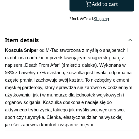
Add to cart
*
Incl. VAT
excl.
Shipping
Item details
Koszula Sniper 
od M-Tac stworzona z myślą o snajperach i 
ozdobiona nadrukiem przedstawiającym snajperską parę z 
napisem „Death From Afar” (śmierć z daleka). Wykonana w 
93% z bawełny i 7% elastanu, koszulka jest trwała, odporna na 
częste prania i zachowuje swój kształt. To niezbędny element 
męskiej garderoby, który sprawdza się zarówno w codziennym 
użytkowaniu, jak i w mundurze dla jednostek wojskowych i 
organów ścigania. Koszulka doskonale nadaje się do 
aktywnego trybu życia, takiego jak myślistwo, wędkarstwo, 
sport czy turystyka. Cienka, elastyczna dzianina wysokiej 
jakości zapewnia komfort i wsparcie mięśni.