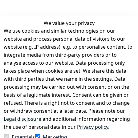
We value your privacy
We use cookies and similar technologies on our
Legal
Services
website and process personal data of visitors to our
Terms and 
Contact
website (e.g. IP address), e.g. to personalise content, to
Conditions
Register
integrate media from third-party providers or to
Legal 
analyse access to our website. Data processing only
disclosure
takes place when cookies are set. We share this data
Privacy Policy
with third parties that we name in the settings. Data
processing may be carried out with consent or on the
Declaration of 
basis of a legitimate interest. Consent can be given or
accessibility
refused. There is a right not to consent and to change
Cancellation 
or withdraw consent at a later date. Please note our
rights
Legal disclosure
and additional information regarding
the use of personal data in our
Privacy policy
.
Withdraw
Essentials
Marketing