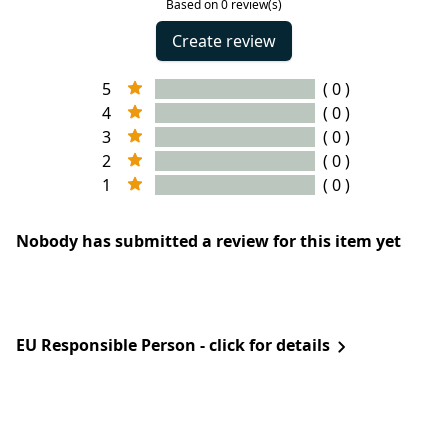
Based on 0 review(s)
Create review
5
( 0 )
4
( 0 )
3
( 0 )
2
( 0 )
1
( 0 )
Nobody has submitted a review for this item yet
EU Responsible Person - click for details