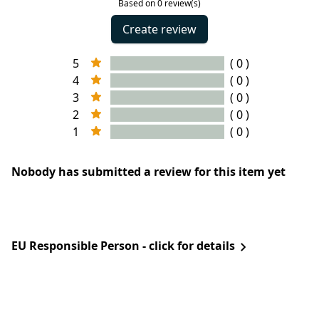
Based on 0 review(s)
Create review
5
( 0 )
4
( 0 )
3
( 0 )
2
( 0 )
1
( 0 )
Nobody has submitted a review for this item yet
EU Responsible Person - click for details