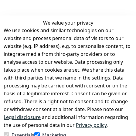
We value your privacy
We use cookies and similar technologies on our
Legal
Services
website and process personal data of visitors to our
Terms and 
Contact
website (e.g. IP address), e.g. to personalise content, to
Conditions
Register
integrate media from third-party providers or to
Legal 
analyse access to our website. Data processing only
disclosure
takes place when cookies are set. We share this data
Privacy Policy
with third parties that we name in the settings. Data
processing may be carried out with consent or on the
Declaration of 
basis of a legitimate interest. Consent can be given or
accessibility
refused. There is a right not to consent and to change
Cancellation 
or withdraw consent at a later date. Please note our
rights
Legal disclosure
and additional information regarding
the use of personal data in our
Privacy policy
.
Withdraw
Essentials
Marketing