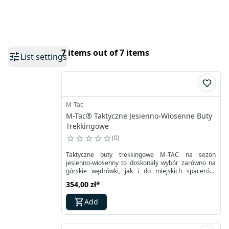
7 items out of 7 items
List settings
M-Tac
M-Tac® Taktyczne Jesienno-Wiosenne Buty
Trekkingowe
0
Taktyczne buty trekkingowe M-TAC na sezon
jesienno-wiosenny to doskonały wybór zarówno na
górskie wędrówki, jak i do miejskich spacerów.
Charakteryzują się nowoczesnym designem, niską
354,00 zł
*
wagą oraz wyjątkową wygodą. Długie sznurowanie
umożliwia idealne dopasowanie do stopy, a solidne,
Add
nieprzemakalne sznurówki zapobiegają ślizganiu
się.