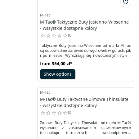
M-Tac
M-Tac® Taktyczne Buty Jesienno-Wiosenne
- wszystkie dostępne kolory
0
Taktyczne Buty Jesienno-Wiosenne od marki M-Tac
są odpowiednie zarówno do wędrówek w górach, jak
i po mieście. Wyróżniają się nowoczesnym stylem
oraz lekką wagą. Komfortowe, przedłużone
from
354,00 zł
*
sznurowanie pozwala na idealne dopasowanie
butów do stopy. Buty te zostały zaprojektowane do
Show options
treningów, biegania w terenie oraz aktywności na
świeżym powietrzu.
M-Tac
M-Tac® Buty Taktyczne Zimowe Thinsulate
- wszystkie dostępne kolory
0
Zimowe Buty Taktyczne Thinsulate od marki M-Tac®
wykonano z zastosowaniem zaawansowanych
technologii termicznych i wodoodpornych,
zapewniając nie tylko ochronę przed zimnem i