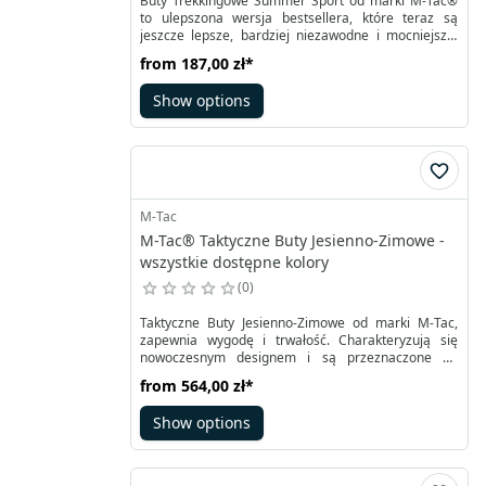
Buty Trekkingowe Summer Sport od marki M-Tac®
to ulepszona wersja bestsellera, które teraz są
jeszcze lepsze, bardziej niezawodne i mocniejsze!
Idealne na co dzień podczas gorącego sezonu. Buty
from
187,00 zł
*
wykonane są z wysokiej jakości materiałów
syntetycznych, w tym poliestru, co sprawia, że są
Show options
oddychające, odporne na zużycie i trwałe.
M-Tac
M-Tac® Taktyczne Buty Jesienno-Zimowe -
wszystkie dostępne kolory
0
Taktyczne Buty Jesienno-Zimowe od marki M-Tac,
zapewnia wygodę i trwałość. Charakteryzują się
nowoczesnym designem i są przeznaczone do
noszenia w trudnym terenie i podczas wykonywania
from
564,00 zł
*
wojskowych zadań taktycznych. Są to modne,
nowoczesne i wygodne buty trekkingowe, które
Show options
niezawodnie chronią przed zmiennymi warunkami
pogodowymi i utrudnieniami terenu.