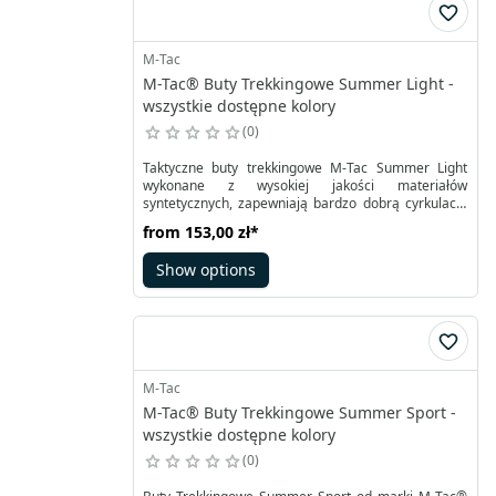
M-Tac
M-Tac® Buty Trekkingowe Summer Light -
wszystkie dostępne kolory
0
Taktyczne buty trekkingowe M-Tac Summer Light
wykonane z wysokiej jakości materiałów
syntetycznych, zapewniają bardzo dobrą cyrkulację
powietrza. Buty Trekkingowe Summer Light są
from
153,00 zł
*
niezawodne i jednocześnie wytrzymałe, gwarantują
skuteczną amortyzację i ochronę przed wstrząsami.
Show options
Gumowane nosek i pięta niezawodnie chronią stopy
przed wstrząsami i sprawiają, że buty są bardziej
wytrzymałe.
M-Tac
M-Tac® Buty Trekkingowe Summer Sport -
wszystkie dostępne kolory
0