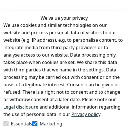
We value your privacy
We use cookies and similar technologies on our
Legal
Services
website and process personal data of visitors to our
Terms and 
Contact
website (e.g. IP address), e.g. to personalise content, to
Conditions
Register
integrate media from third-party providers or to
Legal 
analyse access to our website. Data processing only
disclosure
takes place when cookies are set. We share this data
Privacy Policy
with third parties that we name in the settings. Data
processing may be carried out with consent or on the
Declaration of 
basis of a legitimate interest. Consent can be given or
accessibility
refused. There is a right not to consent and to change
Cancellation 
or withdraw consent at a later date. Please note our
rights
Legal disclosure
and additional information regarding
the use of personal data in our
Privacy policy
.
Withdraw
Essentials
Marketing
from