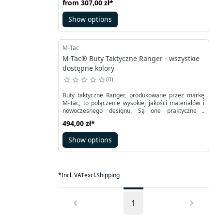
from
307,00 zł
*
wilgocią, ale również świetną przyczepność na
trudnym terenie. Bieżnik podeszwy doskonale radzi
Show options
sobie z błotnistymi i śnieżnymi powierzchniami, a
wygodny system sznurowania pozwala szybko i
precyzyjnie dopasować buty do stopy.
M-Tac
M-Tac® Buty Taktyczne Ranger - wszystkie
dostępne kolory
0
Buty taktyczne Ranger, produkowane przez markę
M-Tac, to połączenie wysokiej jakości materiałów i
nowoczesnego designu. Są one praktyczne i
wygodne, doskonale chroniąc przed zmienną
494,00 zł
*
pogodą i niezastąpione w warunkach trudnego
terenu. Cholewka butów wykonana jest z gęstej
Show options
skóry (zamszu) najwyższej jakości, połączonej z
wkładkami z Cordury 1000D, co czyni buty odporne
na wilgoć (oddychające), trwałe i wolne od szybkiego
zużycia.
*
Incl. VAT
excl.
Shipping
1