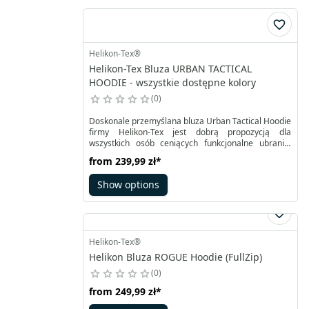
organizację i zabezpieczenie sprzętu podczas akcji.
Helikon-Tex®
Helikon-Tex Bluza URBAN TACTICAL
HOODIE - wszystkie dostępne kolory
0
Doskonale przemyślana bluza Urban Tactical Hoodie
firmy Helikon-Tex jest dobrą propozycją dla
wszystkich osób ceniących funkcjonalne ubrania.
Uszyta z oddychającej tkaniny poliestrowej o
from
239,99 zł
*
specjalnej strukturze zapewnia wygodę na co dzień.
Show options
Helikon-Tex®
Helikon Bluza ROGUE Hoodie (FullZip)
0
from
249,99 zł
*