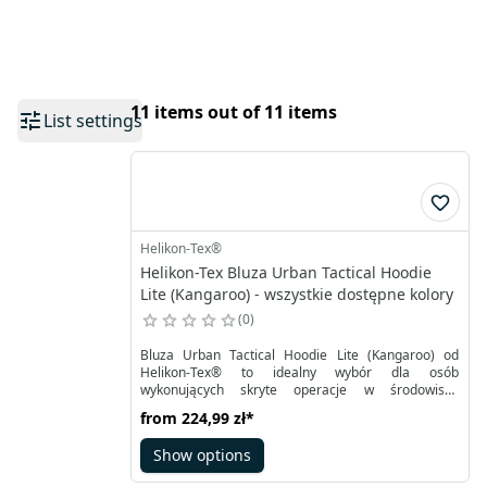
11 items out of 11 items
List settings
Helikon-Tex®
Helikon-Tex Bluza Urban Tactical Hoodie
Lite (Kangaroo) - wszystkie dostępne kolory
0
Bluza Urban Tactical Hoodie Lite (Kangaroo) od
Helikon-Tex® to idealny wybór dla osób
wykonujących skryte operacje w środowisku
miejskim, ale równie dobrze sprawdzi się dla
from
224,99 zł
*
wszystkich, którzy preferują klasyczne, wygodne
ubrania z możliwością przenoszenia codziennego
Show options
ekwipunku. Elastyczny materiał zapewnia swobodę
ruchów, a kieszenie wewnątrz bluzy ułatwiają