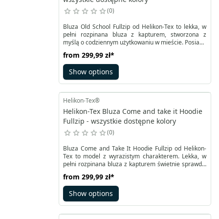
0
Bluza Old School Fullzip od Helikon-Tex to lekka, w
pełni rozpinana bluza z kapturem, stworzona z
myślą o codziennym użytkowaniu w mieście. Posiada
dwie praktyczne kieszenie na biodrach oraz kaptur
from
299,99 zł
*
ze sznurkiem, co zapewnia komfort i funkcjonalność
na co dzień. Produkt ma krój unisex, co oznacza, że
Show options
jest uniwersalny i nie jest dopasowany ani do
sylwetki damskiej, ani męskiej. Luźny fason nie
podkreśla ani ramion, ani talii, dzięki czemu każdy
może czuć się swobodnie, niezależnie od budowy
Helikon-Tex®
ciała.
Helikon-Tex Bluza Come and take it Hoodie
Fullzip - wszystkie dostępne kolory
0
Bluza Come and Take It Hoodie Fullzip od Helikon-
Tex to model z wyrazistym charakterem. Lekka, w
pełni rozpinana bluza z kapturem świetnie sprawdzi
się na co dzień, zwłaszcza w miejskich warunkach.
from
299,99 zł
*
Wyposażona w dwie kieszenie na biodrach oraz
regulowany kaptur ze sznurkiem, łączy wygodę z
Show options
funkcjonalnością.