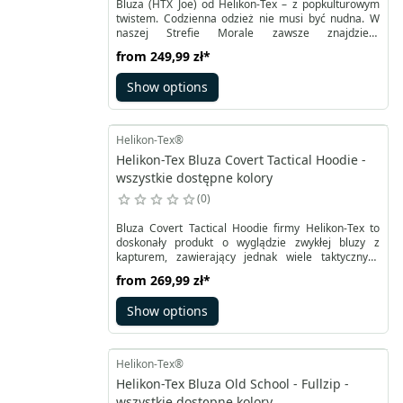
Bluza (HTX Joe) od Helikon-Tex – z popkulturowym
twistem. Codzienna odzież nie musi być nudna. W
naszej Strefie Morale zawsze znajdziesz
charakterne produkty przesiąknięte militarnymi
from
249,99 zł
*
nawiązaniami. Tym razem inspirujemy się
popkulturą – bardzo popularną, amerykańską marką
Show options
figurek i kreskówek, skierowaną do miłośników
wojskowości, niekoniecznie najmłodszych. My
również cenimy militarny styl życia, zazwyczaj na
poważnie, tu – z przymrużeniem oka.
Helikon-Tex®
Helikon-Tex Bluza Covert Tactical Hoodie -
wszystkie dostępne kolory
0
Bluza Covert Tactical Hoodie firmy Helikon-Tex to
doskonały produkt o wyglądzie zwykłej bluzy z
kapturem, zawierający jednak wiele taktycznych
udogodnień.
from
269,99 zł
*
Show options
Helikon-Tex®
Helikon-Tex Bluza Old School - Fullzip -
wszystkie dostępne kolory