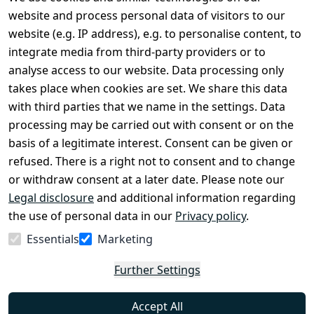
Legal
Services
website and process personal data of visitors to our
Terms and 
Contact
website (e.g. IP address), e.g. to personalise content, to
Conditions
Register
integrate media from third-party providers or to
Legal 
analyse access to our website. Data processing only
disclosure
takes place when cookies are set. We share this data
Privacy Policy
with third parties that we name in the settings. Data
processing may be carried out with consent or on the
Declaration of 
basis of a legitimate interest. Consent can be given or
accessibility
refused. There is a right not to consent and to change
Cancellation 
or withdraw consent at a later date. Please note our
rights
Legal disclosure
and additional information regarding
the use of personal data in our
Privacy policy
.
Withdraw
Essentials
Marketing
from
contract
Further Settings
here
Accept All