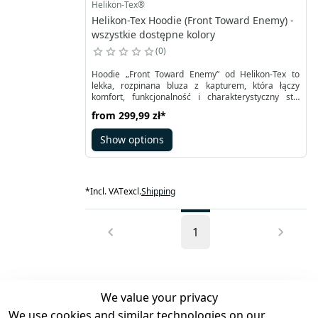
Helikon-Tex®
Helikon-Tex Hoodie (Front Toward Enemy) -
wszystkie dostępne kolory
0
Hoodie „Front Toward Enemy” od Helikon-Tex to
lekka, rozpinana bluza z kapturem, która łączy
komfort, funkcjonalność i charakterystyczny styl
taktyczny. Idealna do codziennego noszenia w
from
299,99 zł
*
mieście, zapewnia wygodę dzięki dwóm kieszeniom
na biodrach oraz kapturowi ze sznurkiem. Nadruk
Show options
„Front Toward Enemy” nawiązuje do ostrzeżenia
umieszczanego na minach Claymore –
kompaktowych min przeciwpiechotnych, które
eksplodują w jednym kierunku, nadając bluzie
wyjątkowy, odważny charakter.
*
Incl. VAT
excl.
Shipping
1
We value your privacy
We use cookies and similar technologies on our