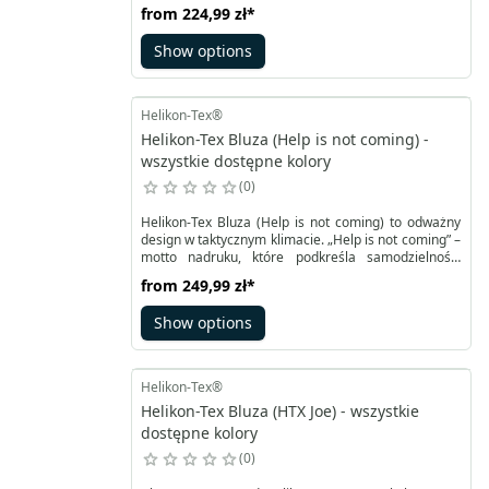
czerni i szarości. Wygodna rozpinana bluza z
from
224,99 zł
*
kapturem posiada klasyczną pojemną przednią
kieszeń podzieloną na pół głównym zakmkiem YKK
Show options
oraz wkomponowaną w nią z prawej strony
wewnętrzną siateczkową kieszonkę zapinaną na
zamek.
Helikon-Tex®
Helikon-Tex Bluza (Help is not coming) -
wszystkie dostępne kolory
0
Helikon-Tex Bluza (Help is not coming) to odważny
design w taktycznym klimacie. „Help is not coming” –
motto nadruku, które podkreśla samodzielność,
gotowość i militarną postawę. Nadruk przedstawia
from
249,99 zł
*
żołnierza i nadaje bluzie dramatyczny, taktyczny
charakter, idealny dla osób ceniących humor w
Show options
militarnym stylu i chcących wyróżnić się w
codziennym życiu oraz podczas treningu.
Helikon-Tex®
Helikon-Tex Bluza (HTX Joe) - wszystkie
dostępne kolory
0