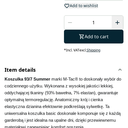
Add to wishlist
Add to cart
*
Incl. VAT
excl.
Shipping
Item details
Koszulka 93/7 Summer 
marki M-Tac® to doskonały wybór do 
codziennego użytku. Wykonana z wysokiej jakości lekkiej, 
oddychającej tkaniny (93% bawełna, 7% elastan), gwarantuje 
optymalną termoregulację. Anatomiczny krój i cienka 
elastyczna dzianina efektownie podkreślają sylwetkę. Ta 
uniwersalna koszulka basic doskonale komponuje się z każdą 
garderobą i jest idealna na upalne dni, dzięki przewiewnemu 
materiałowi zapewniając komfort noszenia.