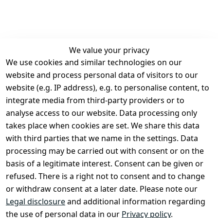
We value your privacy
We use cookies and similar technologies on our
Legal
Services
website and process personal data of visitors to our
Terms and 
Contact
website (e.g. IP address), e.g. to personalise content, to
Conditions
Register
integrate media from third-party providers or to
Legal 
analyse access to our website. Data processing only
disclosure
takes place when cookies are set. We share this data
Privacy Policy
with third parties that we name in the settings. Data
processing may be carried out with consent or on the
Declaration of 
basis of a legitimate interest. Consent can be given or
accessibility
refused. There is a right not to consent and to change
Cancellation 
or withdraw consent at a later date. Please note our
rights
Legal disclosure
and additional information regarding
the use of personal data in our
Privacy policy
.