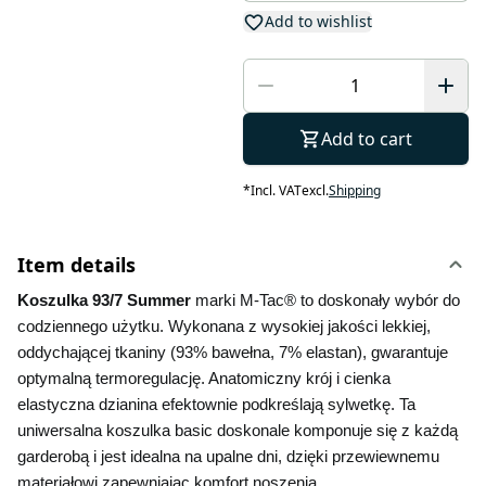
Add to wishlist
Add to cart
*
Incl. VAT
excl.
Shipping
Item details
Koszulka 93/7 Summer 
marki M-Tac® to doskonały wybór do 
codziennego użytku. Wykonana z wysokiej jakości lekkiej, 
oddychającej tkaniny (93% bawełna, 7% elastan), gwarantuje 
optymalną termoregulację. Anatomiczny krój i cienka 
elastyczna dzianina efektownie podkreślają sylwetkę. Ta 
uniwersalna koszulka basic doskonale komponuje się z każdą 
garderobą i jest idealna na upalne dni, dzięki przewiewnemu 
materiałowi zapewniając komfort noszenia.