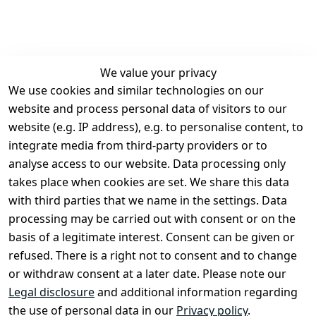
We value your privacy
We use cookies and similar technologies on our
Legal
Services
website and process personal data of visitors to our
Terms and 
Contact
website (e.g. IP address), e.g. to personalise content, to
Conditions
Register
integrate media from third-party providers or to
Legal 
analyse access to our website. Data processing only
disclosure
takes place when cookies are set. We share this data
Privacy Policy
with third parties that we name in the settings. Data
processing may be carried out with consent or on the
Declaration of 
basis of a legitimate interest. Consent can be given or
accessibility
refused. There is a right not to consent and to change
Cancellation 
or withdraw consent at a later date. Please note our
rights
Legal disclosure
and additional information regarding
the use of personal data in our
Privacy policy
.