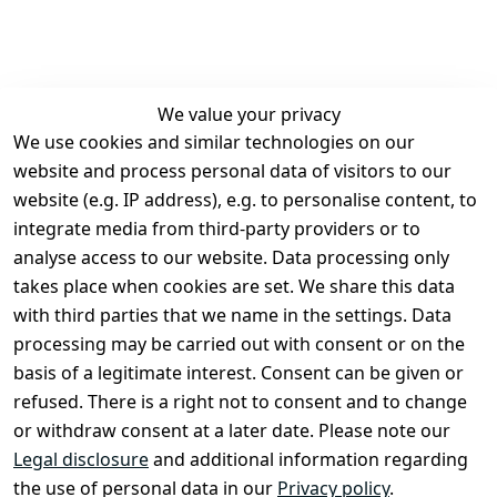
We value your privacy
We use cookies and similar technologies on our
Legal
Services
website and process personal data of visitors to our
Terms and 
Contact
website (e.g. IP address), e.g. to personalise content, to
Conditions
Register
integrate media from third-party providers or to
Legal 
analyse access to our website. Data processing only
disclosure
takes place when cookies are set. We share this data
Privacy Policy
with third parties that we name in the settings. Data
processing may be carried out with consent or on the
Declaration of 
basis of a legitimate interest. Consent can be given or
accessibility
refused. There is a right not to consent and to change
Cancellation 
or withdraw consent at a later date. Please note our
rights
Legal disclosure
and additional information regarding
the use of personal data in our
Privacy policy
.