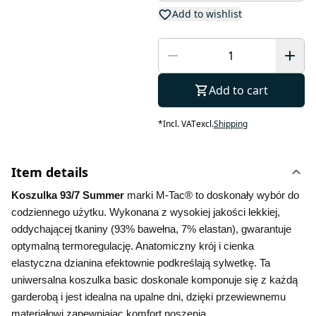
Add to wishlist
Add to cart
*
Incl. VAT
excl.
Shipping
Item details
Koszulka 93/7 Summer 
marki M-Tac® to doskonały wybór do 
codziennego użytku. Wykonana z wysokiej jakości lekkiej, 
oddychającej tkaniny (93% bawełna, 7% elastan), gwarantuje 
optymalną termoregulację. Anatomiczny krój i cienka 
elastyczna dzianina efektownie podkreślają sylwetkę. Ta 
uniwersalna koszulka basic doskonale komponuje się z każdą 
garderobą i jest idealna na upalne dni, dzięki przewiewnemu 
materiałowi zapewniając komfort noszenia.