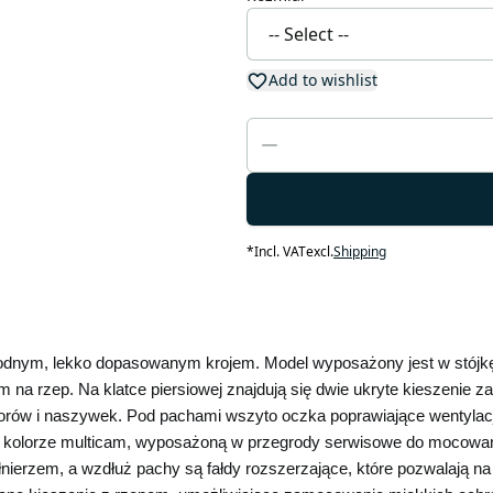
Add to wishlist
*
Incl. VAT
excl.
Shipping
odnym, lekko dopasowanym krojem. Model wyposażony jest w stójkę z
a rzep. Na klatce piersiowej znajdują się dwie ukryte kieszenie zap
atorów i naszywek. Pod pachami wszyto oczka poprawiające wentyla
kolorze multicam, wyposażoną w przegrody serwisowe do mocowani
nierzem, a wzdłuż pachy są fałdy rozszerzające, które pozwalają n