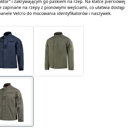
tor” i zakrywającym go paskiem na rzep. Na klatce piersiowej
ie zapinane na rzepy z pionowymi wejściami, co ułatwia dostęp
panele Velcro do mocowania identyfikatorów i naszywek.