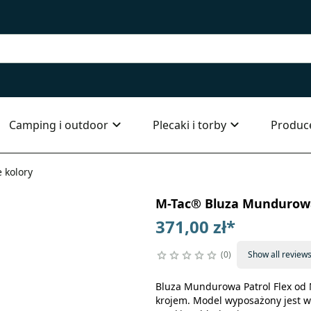
Camping i outdoor
Plecaki i torby
Produc
 kolory
M-Tac® Bluza Mundurowa 
371,00 zł
*
0
Show all review
Bluza Mundurowa Patrol Flex od
krojem. Model wyposażony jest w 