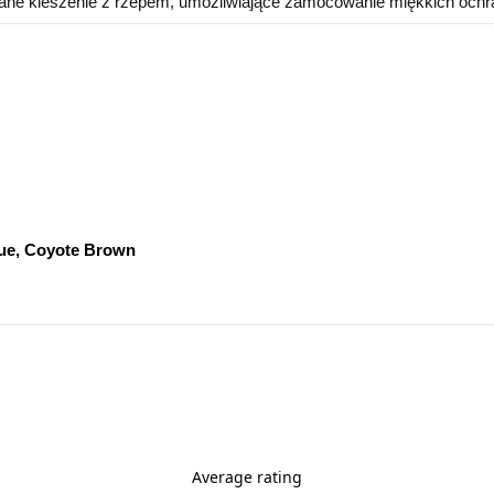
ane kieszenie z rzepem, umożliwiające zamocowanie miękkich ochra
lue, Coyote Brown
Average rating