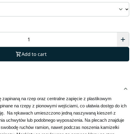
Add to cart
apinaną na rzep oraz centralne zapięcie z plastikowym 
inane na rzepy z pionowymi wejściami, co ułatwia dostęp do ich 
cję.  Na rękawach umieszczono jedną naszywaną kieszeń z 
a uchwytów lub podobnego wyposażenia. Na plecach znajduje 
a swobodę ruchów ramion, nawet podczas noszenia kamizelki 