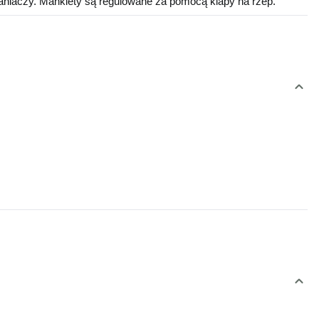
niaczy. Mankiety są regulowane za pomocą klapy na rzep.