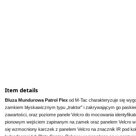
Item details
Bluza Mundurowa Patrol Flex 
od M-Tac charakteryzuje się wyg
zamkiem błyskawicznym typu „traktor” i zakrywającym go paskiem n
zawartości, oraz poziome panele Velcro do mocowania identyfik
pionowym wejściem zapinanym na zamek oraz panelem Velcro w 
się wzmocniony karczek z panelem Velcro na znacznik IR pod koł