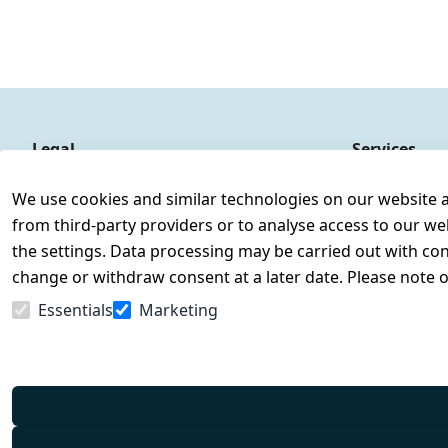
Legal
Services
Terms and Conditions
Contact
We use cookies and similar technologies on our website and
Legal disclosure
Register
from third-party providers or to analyse access to our we
Privacy Policy
the settings. Data processing may be carried out with cons
Declaration of accessibility
change or withdraw consent at a later date. Please note 
Cancellation rights
Essentials
Marketing
Withdraw from contract here