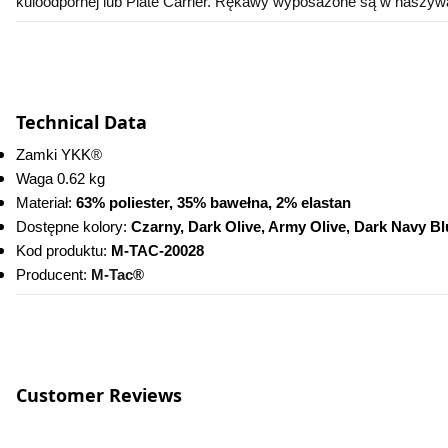
kuloodpornej lub Plate Carrier. Rękawy wyposażone są w naszyw
Technical Data
Zamki YKK
®
Waga 0.62 kg
Materiał: 
63% poliester, 35% bawełna, 2% elastan
Dostępne kolory: 
Czarny, Dark Olive, Army Olive, Dark Navy B
Kod produktu:
 M-TAC-20028
Producent: 
M-Tac®
Customer Reviews