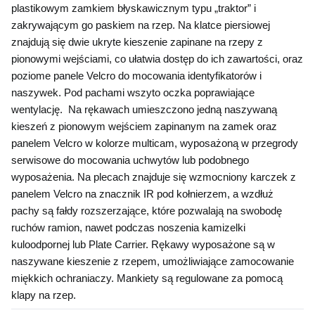
plastikowym zamkiem błyskawicznym typu „traktor” i 
zakrywającym go paskiem na rzep. Na klatce piersiowej 
znajdują się dwie ukryte kieszenie zapinane na rzepy z 
pionowymi wejściami, co ułatwia dostęp do ich zawartości, oraz 
poziome panele Velcro do mocowania identyfikatorów i 
naszywek. Pod pachami wszyto oczka poprawiające 
wentylację.  Na rękawach umieszczono jedną naszywaną 
kieszeń z pionowym wejściem zapinanym na zamek oraz 
panelem Velcro w kolorze multicam, wyposażoną w przegrody 
serwisowe do mocowania uchwytów lub podobnego 
wyposażenia. Na plecach znajduje się wzmocniony karczek z 
panelem Velcro na znacznik IR pod kołnierzem, a wzdłuż 
pachy są fałdy rozszerzające, które pozwalają na swobodę 
ruchów ramion, nawet podczas noszenia kamizelki 
kuloodpornej lub Plate Carrier. Rękawy wyposażone są w 
naszywane kieszenie z rzepem, umożliwiające zamocowanie 
miękkich ochraniaczy. Mankiety są regulowane za pomocą 
klapy na rzep.