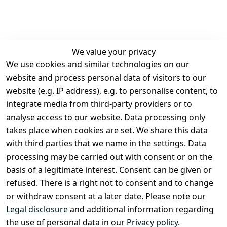
We value your privacy
We use cookies and similar technologies on our
Legal
Services
website and process personal data of visitors to our
Terms and 
Contact
website (e.g. IP address), e.g. to personalise content, to
Conditions
Register
integrate media from third-party providers or to
Legal 
analyse access to our website. Data processing only
disclosure
takes place when cookies are set. We share this data
Privacy Policy
with third parties that we name in the settings. Data
processing may be carried out with consent or on the
Declaration of 
basis of a legitimate interest. Consent can be given or
accessibility
refused. There is a right not to consent and to change
Cancellation 
or withdraw consent at a later date. Please note our
rights
Legal disclosure
and additional information regarding
the use of personal data in our
Privacy policy
.