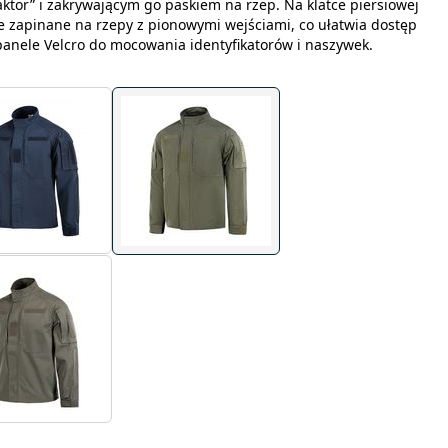
tor” i zakrywającym go paskiem na rzep. Na klatce piersiowej
ie zapinane na rzepy z pionowymi wejściami, co ułatwia dostęp
panele Velcro do mocowania identyfikatorów i naszywek.