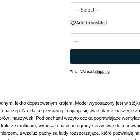
Add to wishlist
*
Incl. VAT
excl.
Shipping
odnym, lekko dopasowanym krojem. Model wyposażony jest w stójkę z
a rzep. Na klatce piersiowej znajdują się dwie ukryte kieszenie zap
atorów i naszywek. Pod pachami wszyto oczka poprawiające wentyla
kolorze multicam, wyposażoną w przegrody serwisowe do mocowani
nierzem, a wzdłuż pachy są fałdy rozszerzające, które pozwalają n