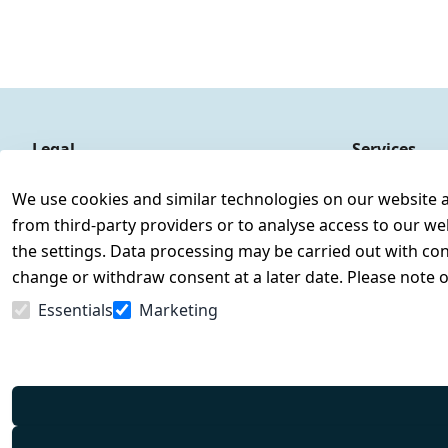
Legal
Services
Terms and Conditions
Contact
We use cookies and similar technologies on our website and
Legal disclosure
Register
from third-party providers or to analyse access to our we
Privacy Policy
the settings. Data processing may be carried out with cons
Declaration of accessibility
change or withdraw consent at a later date. Please note 
Cancellation rights
Essentials
Marketing
Withdraw from contract here