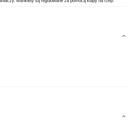
niaczy. Mankiety są regulowane za pomocą klapy na rzep.