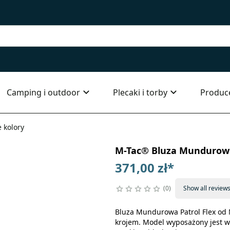
Camping i outdoor
Plecaki i torby
Produc
 kolory
M-Tac® Bluza Mundurowa 
371,00 zł
*
0
Show all review
Bluza Mundurowa Patrol Flex od
krojem. Model wyposażony jest w 