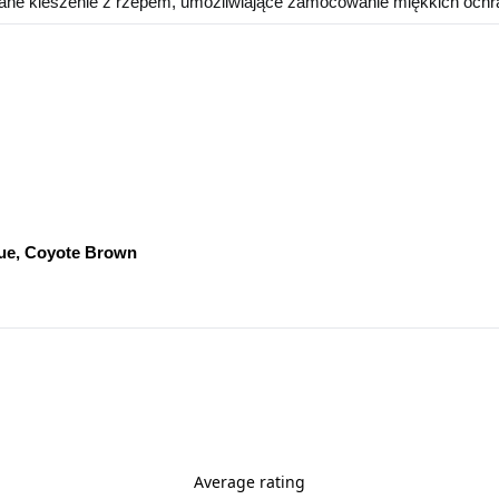
ane kieszenie z rzepem, umożliwiające zamocowanie miękkich ochra
lue, Coyote Brown
Average rating