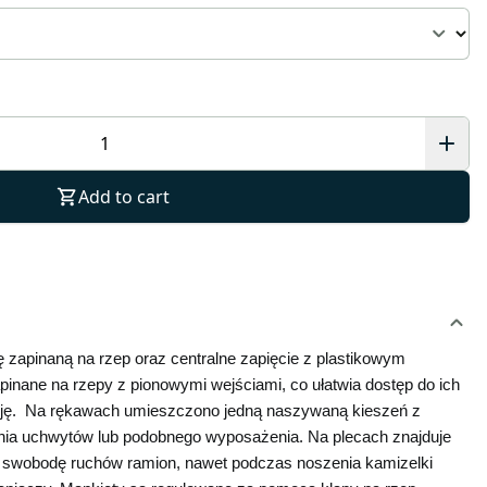
Add to cart
apinaną na rzep oraz centralne zapięcie z plastikowym 
inane na rzepy z pionowymi wejściami, co ułatwia dostęp do ich 
cję.  Na rękawach umieszczono jedną naszywaną kieszeń z 
a uchwytów lub podobnego wyposażenia. Na plecach znajduje 
a swobodę ruchów ramion, nawet podczas noszenia kamizelki 