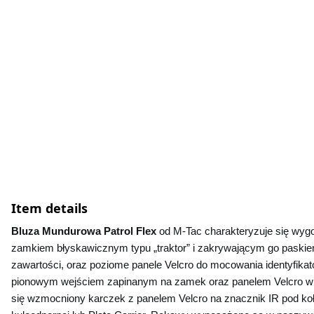
Item details
Bluza Mundurowa Patrol Flex 
od M-Tac charakteryzuje się wyg
zamkiem błyskawicznym typu „traktor” i zakrywającym go paskiem n
zawartości, oraz poziome panele Velcro do mocowania identyfik
pionowym wejściem zapinanym na zamek oraz panelem Velcro w 
się wzmocniony karczek z panelem Velcro na znacznik IR pod koł