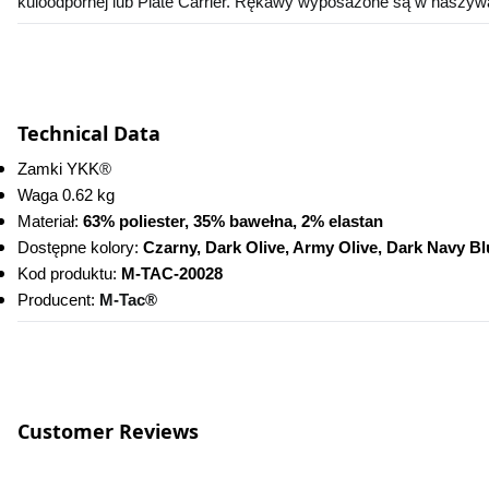
kuloodpornej lub Plate Carrier. Rękawy wyposażone są w naszyw
Technical Data
Zamki YKK
®
Waga 0.62 kg
Materiał: 
63% poliester, 35% bawełna, 2% elastan
Dostępne kolory: 
Czarny, Dark Olive, Army Olive, Dark Navy B
Kod produktu:
 M-TAC-20028
Producent: 
M-Tac®
Customer Reviews