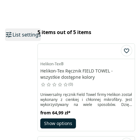
5 items out of 5 items
List settings
Helikon-Tex®
Helikon-Tex Ręcznik FIELD TOWEL -
wszystkie dostępne kolory
0
Uniwersalny ręcznik Field Towel firmy Helikon został
wykonany z cienkiej i chłonnej mikrofibry. Jest
wykorzystywany na wiele sposobów. Dzięki
niewielkiej wadze i łatwemu kompaktowaniu można
from
64,99 zł
*
go zawsze mieć pod ręką. Specjalnie dobrana
tkanina doskonale absorbuje wodę. Z drugiej strony
Show options
ręcznik szybko schnie, co staje się niezwykle istotne
w trudnych warunkach. Posiada naszytą mocną
pętelkę mogącą służyć do powieszenia lub
przytroczenia.