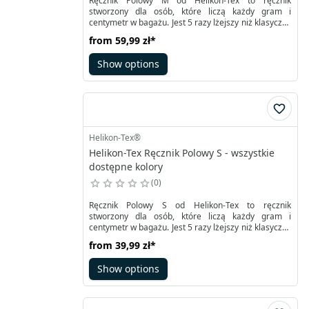
Ręcznik Polowy M od Helikon-Tex to ręcznik
stworzony dla osób, które liczą każdy gram i
centymetr w bagażu. Jest 5 razy lżejszy niż klasyczny
ręcznik o podobnym rozmiarze, a przy tym szybko i
from
59,99 zł
*
skutecznie wchłania wilgoć. Po użyciu nie pozostaje
mokrym balastem – błyskawicznie schnie, dzięki
Show options
czemu możesz go spakować i ruszać dalej.
Helikon-Tex®
Helikon-Tex Ręcznik Polowy S - wszystkie
dostępne kolory
0
Ręcznik Polowy S od Helikon-Tex to ręcznik
stworzony dla osób, które liczą każdy gram i
centymetr w bagażu. Jest 5 razy lżejszy niż klasyczny
ręcznik o podobnym rozmiarze, a przy tym szybko i
from
39,99 zł
*
skutecznie wchłania wilgoć. Po użyciu nie pozostaje
mokrym balastem – błyskawicznie schnie, dzięki
Show options
czemu możesz go spakować i ruszać dalej.