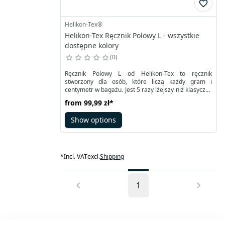
Helikon-Tex®
Helikon-Tex Ręcznik Polowy L - wszystkie
dostępne kolory
0
Ręcznik Polowy L od Helikon-Tex to ręcznik
stworzony dla osób, które liczą każdy gram i
centymetr w bagażu. Jest 5 razy lżejszy niż klasyczny
ręcznik o podobnym rozmiarze, a przy tym szybko i
from
99,99 zł
*
skutecznie wchłania wilgoć. Po użyciu nie pozostaje
mokrym balastem – błyskawicznie schnie, dzięki
Show options
czemu możesz go spakować i ruszać dalej.
*
Incl. VAT
excl.
Shipping
1