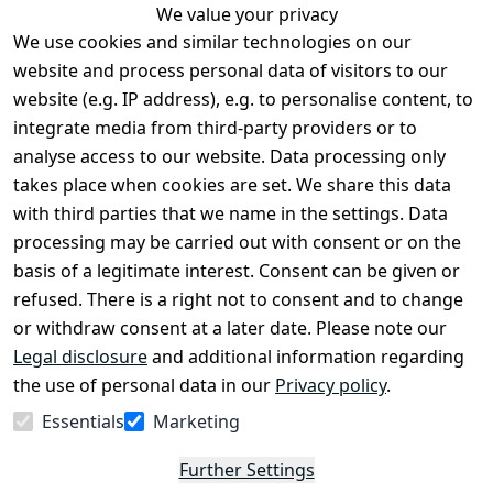
We value your privacy
We use cookies and similar technologies on our
Legal
Services
website and process personal data of visitors to our
Terms and 
Contact
website (e.g. IP address), e.g. to personalise content, to
Conditions
Register
integrate media from third-party providers or to
Legal 
analyse access to our website. Data processing only
disclosure
takes place when cookies are set. We share this data
Privacy Policy
with third parties that we name in the settings. Data
processing may be carried out with consent or on the
Declaration of 
basis of a legitimate interest. Consent can be given or
accessibility
refused. There is a right not to consent and to change
Cancellation 
or withdraw consent at a later date. Please note our
rights
Legal disclosure
and additional information regarding
the use of personal data in our
Privacy policy
.
Withdraw
Essentials
Marketing
from
contract
Further Settings
here