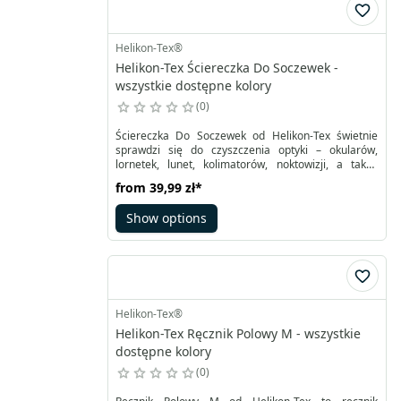
Helikon-Tex®
Helikon-Tex Ściereczka Do Soczewek -
wszystkie dostępne kolory
0
Ściereczka Do Soczewek od Helikon-Tex świetnie
sprawdzi się do czyszczenia optyki – okularów,
lornetek, lunet, kolimatorów, noktowizji, a także
ekranów smartfonów. Wykonana z supermiękkiej,
from
39,99 zł
*
ciasno tkanej mikrofibry, skutecznie usuwa tłuste
ślady i zabrudzenia, nie pozostawiając zarysowań
Show options
ani nie naruszając delikatnych powłok.
Helikon-Tex®
Helikon-Tex Ręcznik Polowy M - wszystkie
dostępne kolory
0