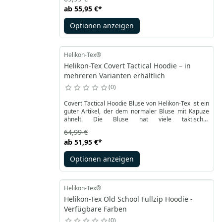
Einsatz in der Stadt. Mit zwei Hüfttaschen und einer
ab
55,95 €
*
verstellbaren Kapuze mit Kordelzug bietet er
Komfort und Funktionalität.
Optionen anzeigen
Helikon-Tex®
Helikon-Tex Covert Tactical Hoodie – in
mehreren Varianten erhältlich
0
Covert Tactical Hoodie Bluse von Helikon-Tex ist ein
guter Artikel, der dem normaler Bluse mit Kapuze
ähnelt. Die Bluse hat viele taktischer
Bequemlichkeit.
64,99 €
ab
51,95 €
*
Optionen anzeigen
Helikon-Tex®
Helikon-Tex Old School Fullzip Hoodie -
Verfügbare Farben
0