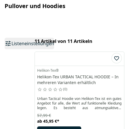
Pullover und Hoodies
11 Artikel von 11 Artikeln
Listeneinstellungen
Helikon-Tex®
Helikon-Tex URBAN TACTICAL HOODIE – In
mehreren Varianten erhältlich
0
Urban Tactical Hoodie von Helikon-Tex ist ein gutes
Angebot für alle, die Wert auf funktionelle Kleidung
legen. Es besteht aus atmungsaktivem
Polyestergewebe mit einer speziellen Struktur und
57,99 €
sorgt für den Komfort.
ab
45,95 €
*