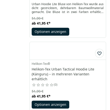
Urban Hoodie Lite Bluse von Helikon-Tex wurde aus
dicht gestricktem, dehnbarem Baumwollmaterial
gemacht. Die Bluse ist in zwei Farben erhältlich:
schwarz und grau. Diebequeme Bluse mit
51,99 €
Reißverschluss und Kapuze hat eine klassische,
ab
41,95 €
*
geräumige Vordertasche, die durch die Haupttasche
von YKK in zwei Hälften geteilt wird, und eine
Optionen anzeigen
integrierte Netztasche mit Reißverschluss, die
rechts integriert ist.
Helikon-Tex®
Helikon-Tex Urban Tactical Hoodie Lite
(Känguru) – in mehreren Varianten
erhältlich
0
51,99 €
ab
41,95 €
*
Optionen anzeigen