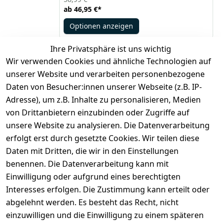
Anspielungen. Dieses Mal lassen wir uns von der
ab
46,95 €
*
Popkultur inspirieren – eine sehr bekannte
amerikanische Marke für Figuren und Cartoons,
Optionen anzeigen
geeignet für Militärliebhaber, nicht unbedingt die
Jüngsten. Wir schätzen ebenfalls den militärischen
Lebensstil, normalerweise ernsthaft, hier – mit
Ihre Privatsphäre ist uns wichtig
einem Augenzwinkern.
Wir verwenden Cookies und ähnliche Technologien auf
*
inkl. ges. MwSt
zzgl.
Versandkosten
unserer Website und verarbeiten personenbezogene
Daten von Besucher:innen unserer Webseite (z.B. IP-
1
Adresse), um z.B. Inhalte zu personalisieren, Medien
von Drittanbietern einzubinden oder Zugriffe auf
unsere Website zu analysieren. Die Datenverarbeitung
erfolgt erst durch gesetzte Cookies. Wir teilen diese
Daten mit Dritten, die wir in den Einstellungen
Legal
Services
benennen. Die Datenverarbeitung kann mit
AGB
Kontakt
Einwilligung oder aufgrund eines berechtigten
Impressum
Registrieren
Interesses erfolgen. Die Zustimmung kann erteilt oder
Datenschutze
abgelehnt werden. Es besteht das Recht, nicht
rklärung
einzuwilligen und die Einwilligung zu einem späteren