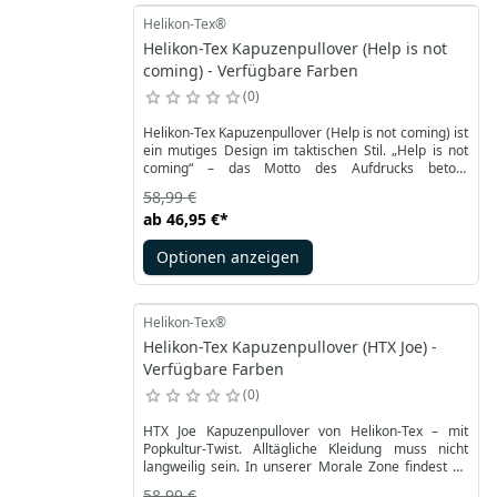
einen markanten, kraftvollen Charakter.
Helikon-Tex®
Helikon-Tex Kapuzenpullover (Help is not
coming) - Verfügbare Farben
0
Helikon-Tex Kapuzenpullover (Help is not coming) ist
ein mutiges Design im taktischen Stil. „Help is not
coming“ – das Motto des Aufdrucks betont
Selbstständigkeit, Einsatzbereitschaft und
58,99 €
militärische Haltung. Der Aufdruck zeigt einen
ab
46,95 €
*
Soldaten und verleiht dem Pullover einen
dramatischen, taktischen Charakter, ideal für
Optionen anzeigen
Menschen, die Humor im Militärstil schätzen und
sich im Alltag sowie beim Training abheben
möchten.
Helikon-Tex®
Helikon-Tex Kapuzenpullover (HTX Joe) -
Verfügbare Farben
0
HTX Joe Kapuzenpullover von Helikon-Tex – mit
Popkultur-Twist. Alltägliche Kleidung muss nicht
langweilig sein. In unserer Morale Zone findest du
immer charakterstarke Produkte mit militärischen
58,99 €