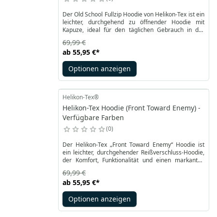
Der Old School Fullzip Hoodie von Helikon-Tex ist ein
leichter, durchgehend zu öffnender Hoodie mit
Kapuze, ideal für den täglichen Gebrauch in der
Stadt. Er verfügt über zwei praktische Hüfttaschen
69,99 €
und eine Kordel am Kapuzenrand, die Komfort und
ab
55,95 €
*
Funktionalität bieten. Dieses Produkt ist unisex, das
heißt universell und weder speziell für Damen- noch
Optionen anzeigen
für Herrenfiguren geschnitten. Der lockere Schnitt
betont weder Schultern noch Taille und sorgt so für
einen bequemen Sitz für jeden Körpertyp.
Helikon-Tex®
Helikon-Tex Hoodie (Front Toward Enemy) -
Verfügbare Farben
0
Der Helikon-Tex „Front Toward Enemy“ Hoodie ist
ein leichter, durchgehender Reißverschluss-Hoodie,
der Komfort, Funktionalität und einen markanten
taktischen Stil vereint. Perfekt für den Alltag in der
69,99 €
Stadt, verfügt er über zwei Hüfttaschen und eine
ab
55,95 €
*
Kapuze mit Kordelzug, die Bequemlichkeit und
Praktikabilität bieten. Der Aufdruck „Front Toward
Optionen anzeigen
Enemy“ bezieht sich auf die Warnung auf Claymore-
Minen – kompakte Antipersonenminen, die in eine
Richtung explodieren, und verleiht dem Hoodie