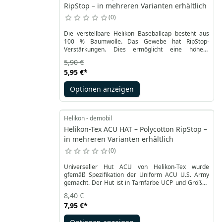
RipStop – in mehreren Varianten erhältlich
0
Die verstellbare Helikon Baseballcap besteht aus
100 % Baumwolle. Das Gewebe hat RipStop-
Verstärkungen. Dies ermöglicht eine höhere
Haltbarkeit und Widerstandsfähigkeit. Das Material
5,90 €
atmet gut, für zusätzliche Luftzirkulation sorgen vier
5,95 €
*
Belüftungsöffnungen.
Optionen anzeigen
Helikon - demobil
Helikon-Tex ACU HAT – Polycotton RipStop –
in mehreren Varianten erhältlich
0
Universeller Hut ACU von Helikon-Tex wurde
gfemäß Spezifikation der Uniform ACU U.S. Army
gemacht. Der Hut ist in Tarnfarbe UCP und Größen
von S bis XL verfügbar. Hergestellt aus
8,40 €
strapazierfähigem Polycotton-Stoff mit RipStop-
7,95 €
*
Struktur. Es hat vier kleine Belüftungsöffnungen für
eine bessere Luftzirkulation und Atmung der