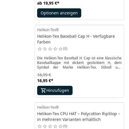
ab
19,95 €
*
gebogene Schirm schützt die Augen vor Sonne, und
der verstellbare Verschluss ermöglicht eine perfekte
Optionen anzeigen
Passform. Ideal für den Alltag sowie für Outdoor-
Abenteuer.
Helikon-Tex®
Helikon-Tex Baseball Cap H - Verfügbare
Farben
0
Die Helikon-Tex Baseball H Cap ist eine klassische
Baseballkappe mit dickem gesticktem H, dem
Symbol der Marke Helikon-Tex. Stilvoll und
funktional, schützt sie den Kopf bei heißen und
18,99 €
kühlen Temperaturen. Der verstellbare Verschluss
16,95 €
*
sorgt für sicheren Halt. Dank des leichten Designs
lässt sie sich problemlos unter Kopfhörern oder
Hinzufügen
Schutzhelmen tragen und einfach im Rucksack
verstauen oder am Gürtel befestigen.
Helikon-Tex®
Helikon-Tex CPU HAT – Polycotton RipStop –
in mehreren Varianten erhältlich
0