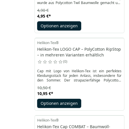
wurde aus Polycotton Twil Baumwolle gemacht und
garnatiert Leichtigkeit, Haltbarkeit und optimale
4,90 €
Belüftung. Zwei zusätzliche Belüftungsöffnungen
4,95 €
*
erhöhen den Luftstrom für mehr Komfort. Das
flexible und gleichzeitig leicht versteifte Visier
Optionen anzeigen
schützt die Augen vor der Sonne.
Helikon-Tex®
Helikon-Tex LOGO CAP – PolyCotton RipStop
– in mehreren Varianten erhältlich
0
Cap mit Logo von Helikon-Tex ist ein perfektes
Kleidungsstück für jeden Anlass, insbesondere für
den Sommer. Der strapazierfähige Polycotton-
RipStop-Typ ist an den Rändern zusätzlich mit einem
10,50 €
Besatz in der Farbe des Visiers versehen, was für
10,95 €
*
Haltbarkeit und Ästhetik sorgt. Das klassische
Belüftungssystem sorgt für eine ausreichende
Optionen anzeigen
Luftzirkulation.
Helikon-Tex®
Helikon-Tex Cap COMBAT – Baumwoll-