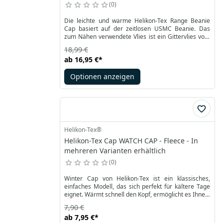
0
Die leichte und warme Helikon-Tex Range Beanie
Cap basiert auf der zeitlosen USMC Beanie. Das
zum Nähen verwendete Vlies ist ein Gittervlies vom
Maschentyp, das eine gute Luftzirkulation
18,99 €
gewährleistet. Gleichzeitig bietet es einen
ab
16,95 €
*
ausreichenden Schutz gegen Kälte. Die vorderen
und hinteren rechteckigen Paneele aus weichem
Optionen anzeigen
Velours-Klettverschluss erleichtern die
Personalisierung, ebenso wie das kleine Quadrat
oben auf der Kappe, das für IFF-Markierungen
vorgesehen ist.
Helikon-Tex®
Helikon-Tex Cap WATCH CAP - Fleece - In
mehreren Varianten erhältlich
0
Winter Cap von Helikon-Tex ist ein klassisches,
einfaches Modell, das sich perfekt für kältere Tage
eignet. Wärmt schnell den Kopf, ermöglicht es Ihnen,
die Kante zu drehen. Universalgröße und leicht
7,90 €
dehnbares Fleece ermöglichen es Ihnen, das
ab
7,95 €
*
Produkt an Ihre Bedürfnisse anzupassen.