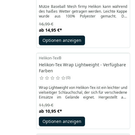
Mütze Baseball Mesh firmy Helikon kann während
des haißes Wetter getragen werden. Leichte Kappe
wurde aus 100% Polyester gemacht. Die
Konstruktion aus Netz verursacht, dass die Mütze
16,99 €
atmungsaktiv ist - das ist wichtig, während
ab
14,95 €
*
taktischen Aktivitäten mit zusätzlichen Ausrüstung.
Der verstärkte Schirm ist auch mit Netz bedeckt.
Optionen anzeigen
Helikon-Tex®
Helikon-Tex Wrap Lightweight - Verfügbare
Farben
0
Wrap Lightweight von Helikon-Tex ist ein leichter und
vielseitiger Schlauchschal, der sich für verschiedene
Einsätze im Gelände eignet. Hergestellt aus
atmungsaktivem, elastischem Polyestergewebe,
11,99 €
leitet er Feuchtigkeit ab und trocknet deutlich
ab
10,95 €
*
schneller als Baumwolle, was Komfort selbst bei
intensiver Aktivität gewährleistet. Der Wrap schützt
Optionen anzeigen
den Hals vor Kälte, bedeckt das Gesicht vor Wind
und Staub und kann die Gesichtskonturen für
taktische Tarnung maskieren.