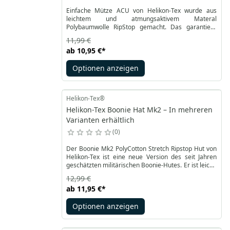
Einfache Mütze ACU von Helikon-Tex wurde aus
leichtem und atmungsaktivem Materal
Polybaumwolle RipStop gemacht. Das garantiert,
dass sie haltbar und robust ist. Das Material
11,99 €
trocknet schnell und dank dessen kann bei allen
ab
10,95 €
*
Bedingungen verwendet werden.
Optionen anzeigen
Helikon-Tex®
Helikon-Tex Boonie Hat Mk2 – In mehreren
Varianten erhältlich
0
Der Boonie Mk2 PolyCotton Stretch Ripstop Hut von
Helikon-Tex ist eine neue Version des seit Jahren
geschätzten militärischen Boonie-Hutes. Er ist leicht,
kompakt zusammenfaltbar und trocknet schnell.
12,99 €
Dank der reduzierten Materialschichten und des
ab
11,95 €
*
verbesserten Designs bietet der Hut hervorragende
Funktionalität.
Optionen anzeigen