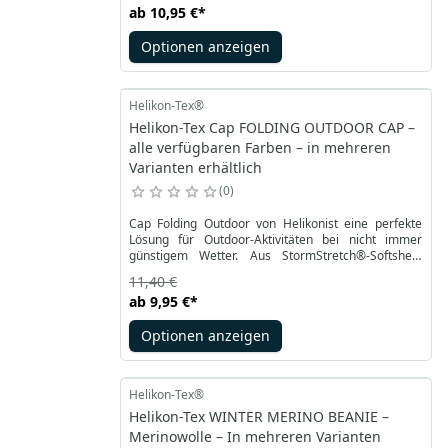
ab
10,95 €
*
Wetterbedingungen. Diese isolierte Mütze ist mit
sharkskin Material bedeckt. velcro Paneld
Optionen anzeigen
ermöglichen schnelle Personalisierung.
Helikon-Tex®
Helikon-Tex Cap FOLDING OUTDOOR CAP –
alle verfügbaren Farben – in mehreren
Varianten erhältlich
0
Cap Folding Outdoor von Helikonist eine perfekte
Lösung für Outdoor-Aktivitäten bei nicht immer
günstigem Wetter. Aus StormStretch®-Softshell-
Gewebe, dem Äquivalent von VersaStrech® für
11,40 €
spezielle Wetteraufgaben. Sie lässt die Haut atmen,
ab
9,95 €
*
schützt sie vor Wind oder leichtem Regen und
trocknet schnell, wenn sie nass wird.
Optionen anzeigen
Helikon-Tex®
Helikon-Tex WINTER MERINO BEANIE –
Merinowolle – In mehreren Varianten