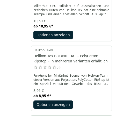
Militärhut CPU stilisiert auf australischen und
britischen Hüten von Helikon-Tex hat eine schmale
Krempe und einen speziellen Schnitt. Aus RipStop
Polycotton, in verschiedenen Farben und Tarnfarben
10,50 €
erhältlich. Es verfügt über abgedeckte Mesh-
ab
10,95 €
*
Belüftungstunnel für eine optimale Atmung.
Optionen anzeigen
Helikon-Tex®
Helikon-Tex BOONIE HAT – PolyCotton
Ripstop – in mehreren Varianten erhältlich
0
Funktioneller Militärhut Boonie von Helikon-Tex in
dieser Version aus Polycotton. PolyCotton RipStop ist
ein speziell verstärktes Gewebe, das Risse und
Abrieb verhindert. Der Hut ist perfekt für Offroad-
8,91 €
Aktivitäten in Wald- und Wüstengebieten. Es ist in
ab
8,95 €
*
Militärfarben in den Größen S bis XL erhältlich. Das
Design umfasst eine breite Krempe mit langen
Optionen anzeigen
Nähten.