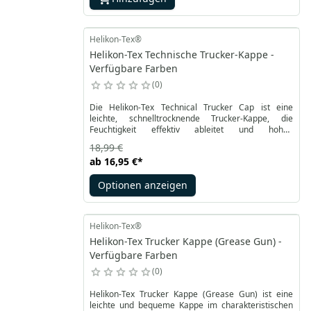
Helikon-Tex®
Helikon-Tex Technische Trucker-Kappe -
Verfügbare Farben
0
Die Helikon-Tex Technical Trucker Cap ist eine
leichte, schnelltrocknende Trucker-Kappe, die
Feuchtigkeit effektiv ableitet und hohen
Tragekomfort auch bei intensiven Aktivitäten bietet.
18,99 €
Mesh-Einsätze auf der Rückseite sorgen für gute
ab
16,95 €
*
Belüftung, während der vorgeformte Schirm die
Augen vor der Sonne schützt. Der verstellbare
Optionen anzeigen
Verschluss ermöglicht eine optimale Passform und
macht die Kappe zu einer praktischen und stilvollen
Wahl für Alltag und Outdoor-Aktivitäten.
Helikon-Tex®
Helikon-Tex Trucker Kappe (Grease Gun) -
Verfügbare Farben
0
Helikon-Tex Trucker Kappe (Grease Gun) ist eine
leichte und bequeme Kappe im charakteristischen