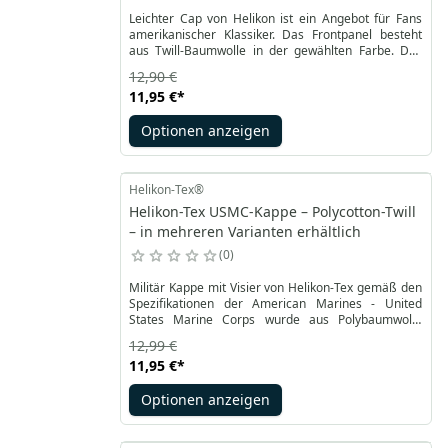
Leichter Cap von Helikon ist ein Angebot für Fans
amerikanischer Klassiker. Das Frontpanel besteht
aus Twill-Baumwolle in der gewählten Farbe. Das
gleiche Material ist mit einem versteiften Schirm
12,90 €
versehen, zur Verstärkung mit einem farblich
11,95 €
*
passenden Faden vervierfacht.
Optionen anzeigen
Helikon-Tex®
Helikon-Tex USMC-Kappe – Polycotton-Twill
– in mehreren Varianten erhältlich
0
Militär Kappe mit Visier von Helikon-Tex gemäß den
Spezifikationen der American Marines - United
States Marine Corps wurde aus Polybaumwolle
gemacht - PolyCotton Twill, hat den verstärkten
12,99 €
Visier. Die Kappe ist ist in der neuen Farbe USMC
11,95 €
*
erhältlich. Es zeigt das Logo der Filialen.
Optionen anzeigen