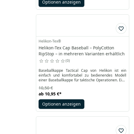
Optionen anzeigen
Helikon-Tex®
Helikon-Tex Cap Baseball – PolyCotton
RipStop – in mehreren Varianten erhältlich
0
Baseballkappe Tactical Cap von Helikon ist ein
einfach und komfortabel zu bedienendes Modell
einer Baseballkappe für taktische Operationen. Eine
Universalgröße mit der klassischen Möglichkeit, den
10,50 €
Umfang auf der Rückseite der Mütze mit
ab
10,95 €
*
Klettbändern zu verstellen, was die Handhabung
erleichtert. Eine starre Krempe in der gleichen Farbe
Optionen anzeigen
wie der Rest der Kappe sorgt für einen einheitlichen
Look.