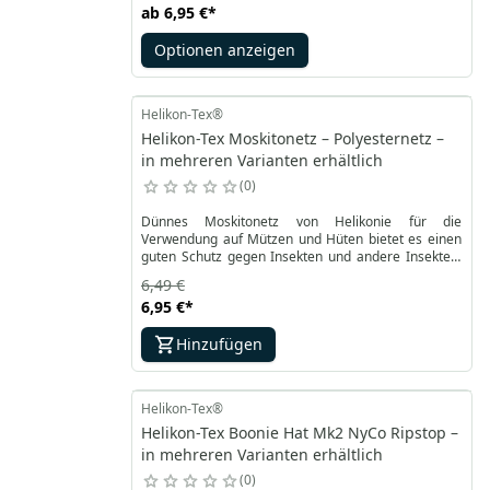
ab
6,95 €
*
Uniformelemente. Die leichte Combat-Cap mit Visier
ist aus RipStop-Polycotton-Material gefertigt,
Optionen anzeigen
wodurch sie Leichtigkeit, Strapazierfähigkeit und
optimale Atmungsaktivität verdankt.
Helikon-Tex®
Helikon-Tex Moskitonetz – Polyesternetz –
in mehreren Varianten erhältlich
0
Dünnes Moskitonetz von Helikonie für die
Verwendung auf Mützen und Hüten bietet es einen
guten Schutz gegen Insekten und andere Insekten.
Dieses Produkt behindert dank seiner
6,49 €
außergewöhnlichen Leichtigkeit den Feldbetrieb
6,95 €
*
nicht und verhindert gleichzeitig das Risiko von
Bissen im Gesicht und am Hals.
Hinzufügen
Helikon-Tex®
Helikon-Tex Boonie Hat Mk2 NyCo Ripstop –
in mehreren Varianten erhältlich
0