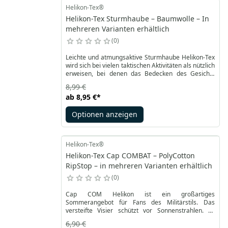
Helikon-Tex®
Helikon-Tex Sturmhaube – Baumwolle – In
mehreren Varianten erhältlich
0
Leichte und atmungsaktive Sturmhaube Helikon-Tex
wird sich bei vielen taktischen Aktivitäten als nützlich
erweisen, bei denen das Bedecken des Gesichts
eine Notwendigkeit wird. Eine Universalgröße des
8,99 €
Produkts in Kombination mit dem elastischen
ab
8,95 €
*
Baumwollgewebe mit 4% Lycra®-Beimischung
ermöglicht eine perfekte Passform unter allen
Optionen anzeigen
Bedingungen.
Helikon-Tex®
Helikon-Tex Cap COMBAT – PolyCotton
RipStop – in mehreren Varianten erhältlich
0
Cap COM Helikon ist ein großartiges
Sommerangebot für Fans des Militärstils. Das
versteifte Visier schützt vor Sonnenstrahlen. Es
handelt sich um ein Kampfpatrouillenmodell in
6,90 €
Anlehnung an den klassischen Schnitt der BDU-