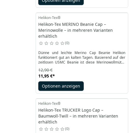
Optionen anzeigen
Kopfhaut.
Helikon-Tex®
Helikon-Tex MERINO Beanie Cap –
Merinowolle – in mehreren Varianten
erhältlich
0
Dünne und leichte Merino Cap Beanie Helikon
funktioniert gut an kalten Tagen. Basierend auf der
zeitlosen USMC Beanie ist diese Merinowollmütze
glatt gestrickt, um sie dünn zu halten. Sie kann unter
12,90 €
einem Helm oder Helm als zusätzliche
11,95 €
*
Wärmeisolierung verwendet werden, sowie als
klassische Mütze für kalte Tage.
Optionen anzeigen
Helikon-Tex®
Helikon-Tex TRUCKER Logo Cap –
Baumwoll-Twill – in mehreren Varianten
erhältlich
0