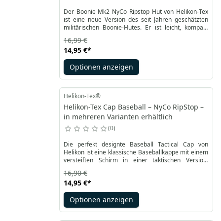
Der Boonie Mk2 NyCo Ripstop Hut von Helikon-Tex
ist eine neue Version des seit Jahren geschätzten
militärischen Boonie-Hutes. Er ist leicht, kompakt
zusammenfaltbar und trocknet schnell. Dank der
16,99 €
reduzierten Materialschichten und des verbesserten
14,95 €
*
Designs bietet der Hut hervorragende Funktionalität.
Optionen anzeigen
Helikon-Tex®
Helikon-Tex Cap Baseball – NyCo RipStop –
in mehreren Varianten erhältlich
0
Die perfekt designte Baseball Tactical Cap von
Helikon ist eine klassische Baseballkappe mit einem
versteiften Schirm in einer taktischen Version.
Erhältlich in einer Universalgröße, verstellbar mit
16,90 €
einem Klettverschluss. Eine Farbe zur Auswahl aus
14,95 €
*
den modernen Farben der Kryptek- und Pencott-
Tarnungen.
Optionen anzeigen