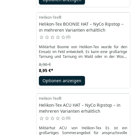
Helikon-Tex®
Helikon-Tex BOONIE HAT – NyCo Ripstop –
in mehreren Varianten erhältlich
0
Militärhut Boonie von Helikon-Tex wurde für den
Einsatz im Feld entwickelt. Es kann eine großartige
Tarnung und Tarnung im Wald oder in der Wüste
sein. Es schützt vor Sonne, Regen, Insekten und
8,90 €
anderen Faktoren, die den Betrieb stören könnten.
8,95 €
*
Auf der Rückseite hat die Mütze die Möglichkeit,
einen zusätzlichen Bezug mit Druckknöpfen
Optionen anzeigen
anzubringen.
Helikon-Tex®
Helikon-Tex ACU HAT – NyCo Ripstop – in
mehreren Varianten erhältlich
0
Militärhut ACU von Helikon-Tex Es ist ein
großartiges Sommerangebot für anspruchsvolle