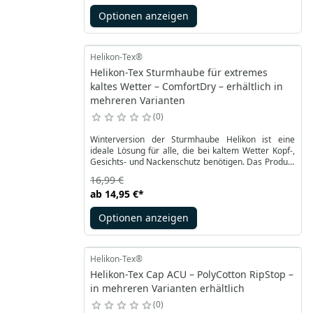
Optionen anzeigen
Helikon-Tex®
Helikon-Tex Sturmhaube für extremes
kaltes Wetter – ComfortDry – erhältlich in
mehreren Varianten
0
Winterversion der Sturmhaube Helikon ist eine
ideale Lösung für alle, die bei kaltem Wetter Kopf-,
Gesichts- und Nackenschutz benötigen. Das Produkt
besteht aus einem speziell entwickelten
16,99 €
ComfortDry®-Gewebe, das einerseits eine gute
ab
14,95 €
*
Wärmebarriere bietet, andererseits für
Atmungsaktivität und schnelle Trocknung,
Optionen anzeigen
Wasserverdunstung sorgt.
Helikon-Tex®
Helikon-Tex Cap ACU – PolyCotton RipStop –
in mehreren Varianten erhältlich
0