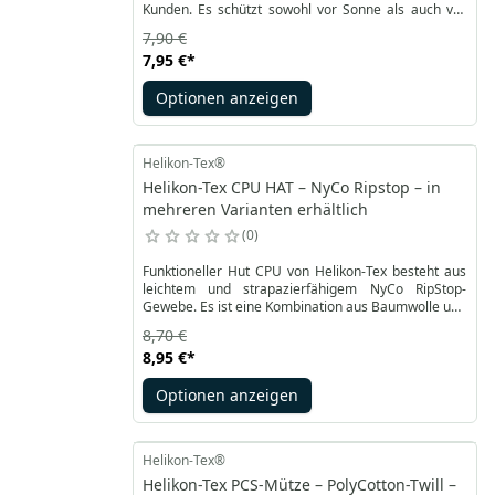
Kunden. Es schützt sowohl vor Sonne als auch vor
leichtem Regen. Es wurde aus einem Stoff
7,90 €
hergestellt, der aus einer Kombination von Nylon
7,95 €
*
und Baumwolle besteht - NyCo RipStop. Das
Material sorgt für Langlebigkeit und gute
Optionen anzeigen
Leistungseigenschaften.
Helikon-Tex®
Helikon-Tex CPU HAT – NyCo Ripstop – in
mehreren Varianten erhältlich
0
Funktioneller Hut CPU von Helikon-Tex besteht aus
leichtem und strapazierfähigem NyCo RipStop-
Gewebe. Es ist eine Kombination aus Baumwolle und
Nylon mit einer verstärkten Struktur. Die Mütze hat
8,70 €
einen elastischen Kordelzug mit Stopper für eine
8,95 €
*
gute Passform. Es wird mit einer verstellbaren
Kordel vervollständigt, dank der es einfacher ist, den
Optionen anzeigen
Hut auf dem Kopf zu halten.
Helikon-Tex®
Helikon-Tex PCS-Mütze – PolyCotton-Twill –