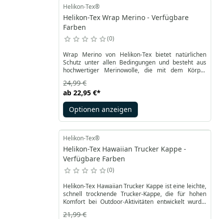
Helikon-Tex®
Helikon-Tex Wrap Merino - Verfügbare
Farben
0
Wrap Merino von Helikon-Tex bietet natürlichen
Schutz unter allen Bedingungen und besteht aus
hochwertiger Merinowolle, die mit dem Körper
zusammenarbeitet, um Komfort zu gewährleisten.
24,99 €
Er wärmt bei Kälte und hilft bei Wärme zu kühlen,
ab
22,95 €
*
wobei die Isolierung auch im feuchten Zustand
erhalten bleibt. Dank der antibakteriellen
Optionen anzeigen
Eigenschaften von Merinowolle nimmt der Wrap
keine Gerüche auf und ist nach kurzem Lüften sofort
wieder einsatzbereit – ideal für lange Tage im
Gelände ohne Waschmöglichkeit.
Helikon-Tex®
Helikon-Tex Hawaiian Trucker Kappe -
Verfügbare Farben
0
Helikon-Tex Hawaiian Trucker Kappe ist eine leichte,
schnell trocknende Trucker-Kappe, die für hohen
Komfort bei Outdoor-Aktivitäten entwickelt wurde.
Sie leitet Feuchtigkeit effektiv ab, während die Mesh-
21,99 €
Rückseite für optimale Belüftung sorgt. Der