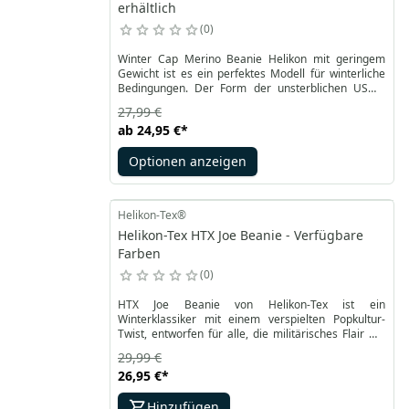
erhältlich
0
Winter Cap Merino Beanie Helikon mit geringem
Gewicht ist es ein perfektes Modell für winterliche
Bedingungen. Der Form der unsterblichen USMC
Beanie nachempfunden, bietet sie Einfachheit und
27,99 €
Komfort nicht nur bei taktischen Einsätzen, sondern
ab
24,95 €
*
auch im Alltag. Die Outback-Produktlinie ermöglicht
es Ihnen, unter fast allen Bedingungen aktive Zeit im
Optionen anzeigen
Freien zu verbringen.
Helikon-Tex®
Helikon-Tex HTX Joe Beanie - Verfügbare
Farben
0
HTX Joe Beanie von Helikon-Tex ist ein
Winterklassiker mit einem verspielten Popkultur-
Twist, entworfen für alle, die militärisches Flair mit
einem Augenzwinkern mögen. In unserer Morale
29,99 €
Zone setzen wir auf Produkte mit Charakter – dieses
26,95 €
*
Modell spielt auf ikonische amerikanische Figuren
und Cartoons an und spricht nicht nur junge
Hinzufügen
Militärbegeisterte an.