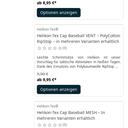
ab
8,95 €
*
100 % Baumwolle. Militärfarben und ausgewählte
Tarnungen in Standardgrößen von S bis XL stehen
Optionen anzeigen
zur Verfügung.
Helikon-Tex®
Helikon-Tex Cap Baseball VENT – PolyCotton
RipStop – in mehreren Varianten erhältlich
0
Leichte Schirmmütze von Helikon ist unser
Vorschlag für taktische Aktivitäten in heißen Tagen.
Dank des Einsatzes von Polybaumwolle RipStop mit
Netz ist die Mütze atmungsaktiv. Robuster Cap
9,90 €
Baseball Vent verfügt über verstärkten Schirm und
ab
9,95 €
*
man kann den Umfang verstellen.
Optionen anzeigen
Helikon-Tex®
Helikon-Tex Cap Baseball MESH – In
mehreren Varianten erhältlich
0