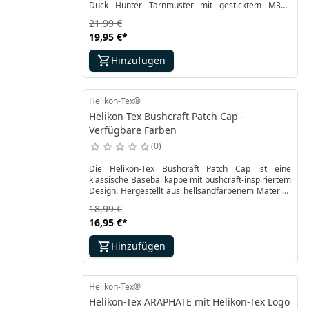
Duck Hunter Tarnmuster mit gesticktem M3A1
Maschinenpistolen-Motiv. Die Mesh-Rückseite sorgt
21,99 €
für optimale Belüftung, während der gebogene
19,95 €
*
Schirm die Augen zuverlässig vor Sonne schützt.
Hinzufügen
Helikon-Tex®
Helikon-Tex Bushcraft Patch Cap -
Verfügbare Farben
0
Die Helikon-Tex Bushcraft Patch Cap ist eine
klassische Baseballkappe mit bushcraft-inspiriertem
Design. Hergestellt aus hellsandfarbenem Material,
das an natürliche Umgebungen erinnert, verfügt sie
18,99 €
über ein Lederpatch mit Lagerfeuersymbol auf der
16,95 €
*
Vorderseite. Der verstellbare Verschluss hinten
sorgt für eine komfortable Passform für alle
Hinzufügen
Kopfgrößen und macht die Kappe ideal für Alltag
und Outdoor-Aktivitäten.
Helikon-Tex®
Helikon-Tex ARAPHATE mit Helikon-Tex Logo