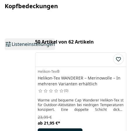
Kopfbedeckungen
50 Artikel von 62 Artikeln
Listeneinstellungen
Helikon-Tex®
Helikon-Tex WANDERER – Merinowolle – In
mehreren Varianten erhältlich
0
Warme und bequeme Cap Wanderer Helikon-Tex st
für Outdoor-Aktivitäten bei niedrigen Temperaturen
konzipiert. Eine doppelte Schicht dickes
Strickgewebe hilft, den Wärmeverlust zu stoppen.
23,99 €
Die Form ist der Watch Cap nachempfunden und
ab
21,95 €
*
dank bewährter Lösungen angenehm zu tragen und
schmiegt sich gut an den Kopf an.