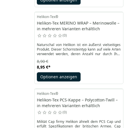
Helikon-Tex®
Helikon-Tex MERINO WRAP – Merinowolle –
in mehreren Varianten erhältlich
0
Naturschal von Helikon ist ein äußerst vielseitiges
Produkt. Dieser Schornsteintyp kann auf viele Arten
verwendet werden, deren Anzahl nur durch Ihre
Vorstellungskraft begrenzt ist. Die
8,90 €
Standardannahme als Schal lässt sich schnell in eine
8,95 €
*
Sturmhaube und hochgezogen in eine klassische
Mütze verwandeln. Durch den dünnen und
Optionen anzeigen
strapazierfähigen Strick können Sie das Produkt
auch in Form eines Stirnbandes oder für Haare
verwenden.
Helikon-Tex®
Helikon-Tex PCS-Kappe – Polycotton-Twill –
in mehreren Varianten erhältlich
0
Milität Cap firmy Helikon ähnelt dem PCS Cap und
erfüllt Spezifikationen der britischen Armee. Cap