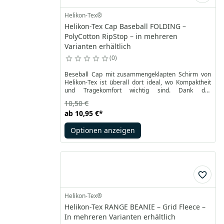
Helikon-Tex®
Helikon-Tex Cap Baseball FOLDING –
PolyCotton RipStop – in mehreren
Varianten erhältlich
0
Beseball Cap mit zusammengeklapten Schirm von
Helikon-Tex ist überall dort ideal, wo Kompaktheit
und Tragekomfort wichtig sind. Dank der
zusammengeklappten Konstruktion vom Schirm
10,50 €
nimmt die Kappe nicht viel Platz. Das Produkt wurde
ab
10,95 €
*
aus Polybaumwolle RipStop gemacht und ist in vielen
Farbtönen und Tarnungfarben erhältlich.
Optionen anzeigen
Helikon-Tex®
Helikon-Tex RANGE BEANIE – Grid Fleece –
In mehreren Varianten erhältlich