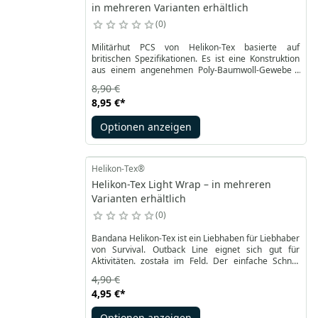
in mehreren Varianten erhältlich
0
Militärhut PCS von Helikon-Tex basierte auf
britischen Spezifikationen. Es ist eine Konstruktion
aus einem angenehmen Poly-Baumwoll-Gewebe -
PolyCotton Twill. Vorwiegend für den Einsatz im
8,90 €
offenen Gelände bestimmt. Es hat eine relativ breite
8,95 €
*
Krempe. Schützt perfekt vor Sonne und Regen.
Optionen anzeigen
Helikon-Tex®
Helikon-Tex Light Wrap – in mehreren
Varianten erhältlich
0
Bandana Helikon-Tex ist ein Liebhaben für Liebhaber
von Survival. Outback Line eignet sich gut für
Aktivitäten. została im Feld. Der einfache Schnitt
sorgt für Leichtigkeit und gleichzeitig Haltbarkeit und
4,90 €
optimale Luftdurchlässigkeit durch das Produkt.
4,95 €
*
Lightwrap besteht aus Polyester und ist in einer
universellen Größe und Farbe erhältlich. Es wiegt
Optionen anzeigen
nur 93 Gramm. Es wird jedem passen.