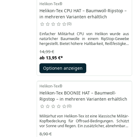
Helikon-Tex®
Helikon-Tex CPU HAT – Baumwoll-Ripstop –
in mehreren Varianten erhältlich
0
Einfacher Militärhut CPU von Helikon wurde aus
natürlicher Baumwolle in einem RipStop-Gewebe
hergestellt. Bietet höhere Haltbarkeit, Reißfestigkeit.
Es ist ein ziemlich universelles Design mit der
14,99 €
Möglichkeit, den Umfang mit einem elastischen
ab
13,95 €
*
Kordelzug mit Stopper einzustellen. Die verstellbare
Kordel hilft auch, den Hut an Ort und Stelle zu halten.
Optionen anzeigen
Helikon-Tex®
Helikon-Tex BOONIE HAT – Baumwoll-
Ripstop – in mehreren Varianten erhältlich
0
Militärhut von Helikon-Tex ist eine klassische Militär-
Kopfbedeckung für Offroad-Bedingungen. Schützt
vor Sonne und Regen. Ein zusätzlicher, abnehmbarer
Nackenschutz hilft, pralle Sonne, Insekten oder
8,90 €
fallendes Laub zu vermeiden. Die Mütze besteht aus