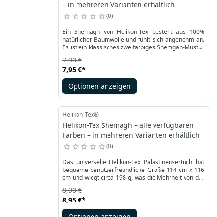
– in mehreren Varianten erhältlich
0
Ein Shemagh von Helikon-Tex besteht aus 100%
natürlicher Baumwolle und fühlt sich angenehm an.
Es ist ein klassisches zweifarbiges Shemgah-Muster,
ergänzt durch ein ästhetisch integriertes Helikon-
7,90 €
Logo mit einem Chamäleon. Erhältlich in
7,95 €
*
verschiedenen Farbkombinationen. Die
Abmessungen der Arafatka betragen ca. 121 x 110
Optionen anzeigen
cm, sodass sie in vielen Anwendungen eingesetzt
werden kann.
Helikon-Tex®
Helikon-Tex Shemagh – alle verfügbaren
Farben – in mehreren Varianten erhältlich
0
Das universelle Helikon-Tex Palästinensertuch hat
bequeme benutzerfreundliche Größe 114 cm x 116
cm und wiegt circa 198 g, was die Mehrheit von der
Bedürfnissen befriedigt. Es wurde aus reine, 100%
8,90 €
weich anzufassen Baumwolle hergestellt, man kann
8,95 €
*
es sowohl in warmem als auch kaltem Klima
umhaben.
Optionen anzeigen