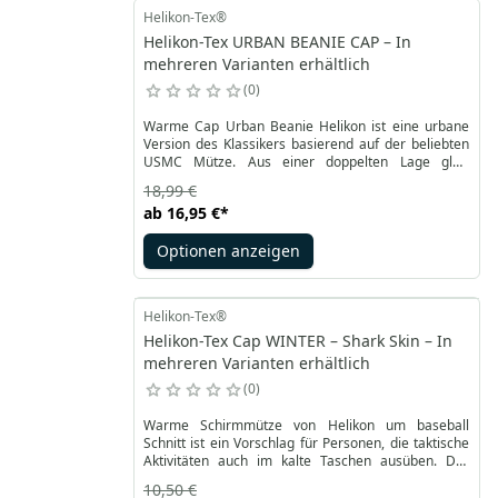
Helikon-Tex®
Helikon-Tex URBAN BEANIE CAP – In
mehreren Varianten erhältlich
0
Warme Cap Urban Beanie Helikon ist eine urbane
Version des Klassikers basierend auf der beliebten
USMC Mütze. Aus einer doppelten Lage glatt
gestrickter Wolle mit recyceltem Polyester gefertigt,
18,99 €
schmiegt es sich perfekt an den Kopf an und bietet
ab
16,95 €
*
eine gute Wärmeisolierung. Da die Urban Mütze aus
Merinowolle bis zu 50 % Naturfasern enthält, ist sie
Optionen anzeigen
zudem atmungsaktiv und sorgt für eine optimale
Luftzirkulation.
Helikon-Tex®
Helikon-Tex Cap WINTER – Shark Skin – In
mehreren Varianten erhältlich
0
Warme Schirmmütze von Helikon um baseball
Schnitt ist ein Vorschlag für Personen, die taktische
Aktivitäten auch im kalte Taschen ausüben. Der
verstärkte Schirm ist in der selben Farben wie Rest
10,50 €
der Mütze und schutz vor schlechten