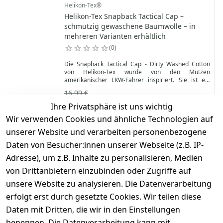
Helikon-Tex®
Helikon-Tex Snapback Tactical Cap –
schmutzig gewaschene Baumwolle – in
mehreren Varianten erhältlich
0
Die Snapback Tactical Cap - Dirty Washed Cotton
von Helikon-Tex wurde von den Mützen
amerikanischer LKW-Fahrer inspiriert. Sie ist ein
Klassiker der Popkultur und eine sehr bequeme,
16,99 €
funktionale Kopfbedeckung. Die Frontpartie der
14,95 €
*
Trucker Cap ist aus hochwertiger Baumwolle in
Ihre Privatsphäre ist uns wichtig
getragenen Farben gefertigt. Ein ähnlicher brauner
Wir verwenden Cookies und ähnliche Technologien auf
Optionen anzeigen
Stoff ist mit einem versteiften Schirm besetzt, der
sechsfach mit einem farblich passenden Faden
unserer Website und verarbeiten personenbezogene
verstärkt ist.
Daten von Besucher:innen unserer Webseite (z.B. IP-
Helikon-Tex®
Adresse), um z.B. Inhalte zu personalisieren, Medien
Helikon-Tex Trucker Shooting Time Cap –
von Drittanbietern einzubinden oder Zugriffe auf
schmutzig gewaschene Baumwolle – in
mehreren Varianten erhältlich
unsere Website zu analysieren. Die Datenverarbeitung
0
erfolgt erst durch gesetzte Cookies. Wir teilen diese
Die Trucker Shooting Time - Dirty Washed Cotton
Daten mit Dritten, die wir in den Einstellungen
Cap von Helikon-Tex ist von den Mützen
benennen. Die Datenverarbeitung kann mit