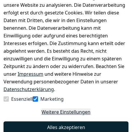
unsere Website zu analysieren. Die Datenverarbeitung
erfolgt erst durch gesetzte Cookies. Wir teilen diese
Daten mit Dritten, die wir in den Einstellungen
Legal
Services
benennen. Die Datenverarbeitung kann mit
AGB
Kontakt
Einwilligung oder aufgrund eines berechtigten
Impressum
Registrieren
Interesses erfolgen. Die Zustimmung kann erteilt oder
Datenschutze
abgelehnt werden. Es besteht das Recht, nicht
rklärung
einzuwilligen und die Einwilligung zu einem späteren
Zeitpunkt zu ändern oder zu widerrufen. Beachten Sie
Barrierefreihe
itserklärung
unser
Impressum
und weitere Hinweise zur
Verwendung personenbezogener Daten in unserer
Widerrufsrec
Datenschutzerklärung
.
ht
Essenziell
Marketing
Vertrag
Weitere Einstellungen
widerrufen
Alles akzeptieren