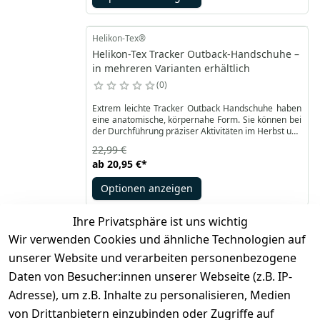
die Handhabung von Outdoor-Ausrüstung.
Helikon-Tex®
Helikon-Tex Tracker Outback-Handschuhe –
in mehreren Varianten erhältlich
0
Extrem leichte Tracker Outback Handschuhe haben
eine anatomische, körpernahe Form. Sie können bei
der Durchführung präziser Aktivitäten im Herbst und
Winter nützlich sein. Sie bestehen aus recyceltem
22,99 €
Polyester in Kombination mit Kunstleder für einen
ab
20,95 €
*
besseren Griff. Zusätzliche Einsätze an Daumen und
Zeigefinger ermöglichen die Bedienung von
Optionen anzeigen
Touchscreens ohne die Handschuhe auszuziehen.
Ihre Privatsphäre ist uns wichtig
Wir verwenden Cookies und ähnliche Technologien auf
*
inkl. ges. MwSt
zzgl.
Versandkosten
unserer Website und verarbeiten personenbezogene
Daten von Besucher:innen unserer Webseite (z.B. IP-
1
Adresse), um z.B. Inhalte zu personalisieren, Medien
von Drittanbietern einzubinden oder Zugriffe auf