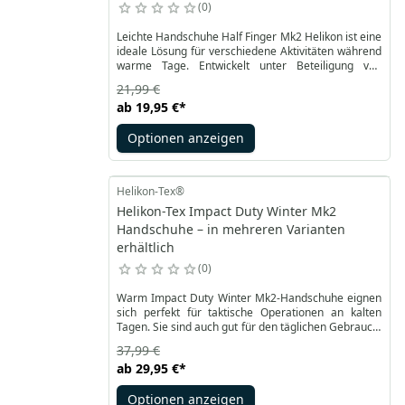
0
Leichte Handschuhe Half Finger Mk2 Helikon ist eine
ideale Lösung für verschiedene Aktivitäten während
warme Tage. Entwickelt unter Beteiligung von
Spezialisten für Schießen und taktische
21,99 €
Operationen.
ab
19,95 €
*
Optionen anzeigen
Helikon-Tex®
Helikon-Tex Impact Duty Winter Mk2
Handschuhe – in mehreren Varianten
erhältlich
0
Warm Impact Duty Winter Mk2-Handschuhe eignen
sich perfekt für taktische Operationen an kalten
Tagen. Sie sind auch gut für den täglichen Gebrauch.
Eine leichte 3M Thinsulate-Isolierschicht sorgt für
37,99 €
thermischen Komfort.
ab
29,95 €
*
Optionen anzeigen