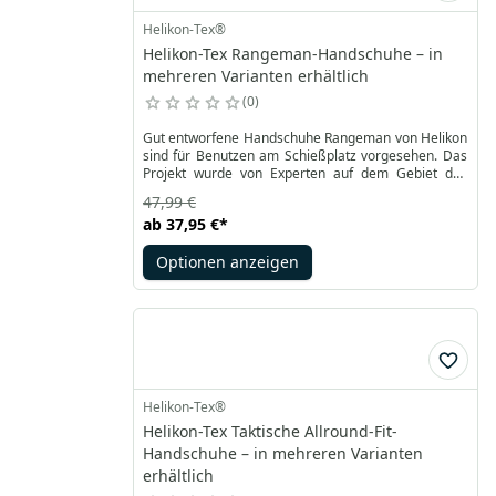
Helikon-Tex®
Helikon-Tex Rangeman-Handschuhe – in
mehreren Varianten erhältlich
0
Gut entworfene Handschuhe Rangeman von Helikon
sind für Benutzen am Schießplatz vorgesehen. Das
Projekt wurde von Experten auf dem Gebiet des
Schießens und der taktischen Operationen
47,99 €
überwacht. Natürliches Känguruleder auf der
ab
37,95 €
*
Innenseite garantiert einen sicheren Halt.
Optionen anzeigen
Helikon-Tex®
Helikon-Tex Taktische Allround-Fit-
Handschuhe – in mehreren Varianten
erhältlich