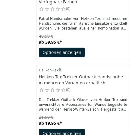
Verfügbare Farben
0
Patrol-Handschuhe von Helikon-Tex sind moderne
Handschuhe, die für militärische Einsätze entwickelt
wurden. Sie bestehen aus einer Kombination aus
flexiblem synthetischem Material und Naturleder,
49,99 €
wodurch sie sowohl bequem als auch funktional
ab
39,95 €
*
sind. Der anatomische Schnitt, der über das
Handgelenk hinausgeht, in Verbindung mit dem
Optionen anzeigen
Ärmelbündchen sorgt für sicheren Schutz und hohen
Tragekomfort. Die Handschuhe sind mit
Touchscreen-Geräten kompatibel, sodass sie
bedient werden können, ohne die Handschuhe
Helikon-Tex®
auszuziehen.
Helikon-Tex Trekker Outback-Handschuhe –
in mehreren Varianten erhältlich
0
Die Trekker Outback Gloves von Helikon-Tex sind
unverzichtbare Accessoires für Wanderbegeisterte
während der Herbst-Winter-Saison. Hergestellt aus
recyceltem Polyester bieten sie nicht nur Wärme,
21,99 €
sondern schonen auch die Umwelt. Ihre innere
ab
19,95 €
*
rutschfeste Oberfläche gewährleistet auch bei
schwierigen Bedingungen einen sicheren Griff und
Optionen anzeigen
macht sie ideal für die Arbeit mit Werkzeugen oder