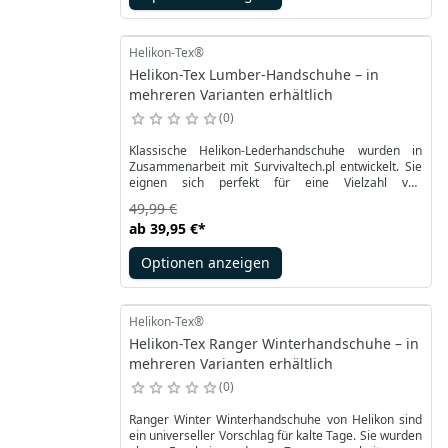
Helikon-Tex®
Helikon-Tex Lumber-Handschuhe – in
mehreren Varianten erhältlich
0
Klassische Helikon-Lederhandschuhe wurden in
Zusammenarbeit mit Survivaltech.pl entwickelt. Sie
eignen sich perfekt für eine Vielzahl von
Feldarbeiten. Ordentlich genäht aus hochwertigem,
49,99 €
haltbarem Rindsleder.
ab
39,95 €
*
Optionen anzeigen
Helikon-Tex®
Helikon-Tex Ranger Winterhandschuhe – in
mehreren Varianten erhältlich
0
Ranger Winter Winterhandschuhe von Helikon sind
ein universeller Vorschlag für kalte Tage. Sie wurden