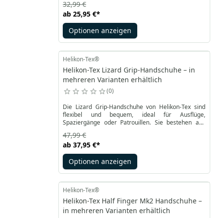
32,99 €
Luftdurchlässigkeit sorgt. Die Innenseite der Hand
ab
25,95 €
*
besteht aus rutschfestem Kunstleder, das für eine
längere Lebensdauer und einen festen Griff sorgt.
Optionen anzeigen
Helikon-Tex®
Helikon-Tex Lizard Grip-Handschuhe – in
mehreren Varianten erhältlich
0
Die Lizard Grip-Handschuhe von Helikon-Tex sind
flexibel und bequem, ideal für Ausflüge,
Spaziergänge oder Patrouillen. Sie bestehen aus
einem Softshell-Material mit einer weichen
47,99 €
Innenlage, was sie gut anpassbar und komfortabel
ab
37,95 €
*
macht. Das Antirutsch-Material auf der Handfläche
erhöht die Griffigkeit, und der Daumen sowie der
Optionen anzeigen
Zeigefinger sind für Touchscreens geeignet. Der
abdichtende Bund minimiert den Wärmeverlust.
Helikon-Tex®
Helikon-Tex Half Finger Mk2 Handschuhe –
in mehreren Varianten erhältlich