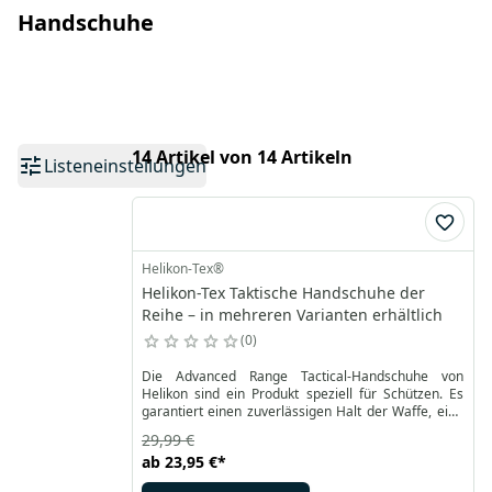
Handschuhe
14 Artikel von 14 Artikeln
Listeneinstellungen
Helikon-Tex®
Helikon-Tex Taktische Handschuhe der
Reihe – in mehreren Varianten erhältlich
0
Die Advanced Range Tactical-Handschuhe von
Helikon sind ein Produkt speziell für Schützen. Es
garantiert einen zuverlässigen Halt der Waffe, eine
Abzugskontrolle und bietet gleichzeitig vollen
29,99 €
Bedienkomfort. Kunstleder in der Handfläche sorgt
ab
23,95 €
*
für Rutschfestigkeit und Haltbarkeit. Das Oberteil
besteht aus einem atmungsaktiven, elastischen