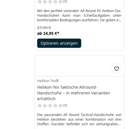
0
Mit den perfekt sitzenden All Round Fit Helikon-Tex-
Handschuhen kann man Schießaufgaben unter
komfortablen Bedingungen ausführen. Sie geben ein
natürliches Abzugsgefühl und sorgen gleichzeitig für
27,99 €
kein Verrutschen. Verantwortlich dafür ist das
ab
24,95 €
*
Kunstleder im Inneren der Handschuhe. Auf der
Außenseite befindet sich ein atmungsaktives
Optionen anzeigen
Gewebe, dank dessen der optimale Luftstrom
gewährleistet ist.
Helikon-Tex®
Helikon-Tex Taktische Allround-
Handschuhe – in mehreren Varianten
erhältlich
0
Die passenden All Round Tactical-Handschuhe von
Helikon bestehen aus einer Kombination von drei
Stoffen. Darüber befindet sich ein atmungsaktives
Gestrick, das für eine ausreichende