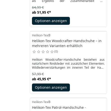
als Ergebnis der Zusammenarbeit mit
Survivaltech.pl entwickelt. Außen aus dickem und
64,99 €
haltbarem Rindsleder. Innen mit Polyesterfüllung
ab
51,95 €
*
isoliert. Sie bieten festen Halt, verhindern ein
Verrutschen und verhindern Erfrierungen. Sie
Optionen anzeigen
werden sich in taktischen Feldeinsätzen bewähren.
Helikon-Tex®
Helikon-Tex Woodcrafter-Handschuhe – in
mehreren Varianten erhältlich
0
Helikon Woodcrafter-Handschuhe bestehen aus
natürlichem Rindsleder mit zusätzlichen Elementen.
Wildlederverstärkungen im inneren Teil der Hand
sorgen für eine bessere Haltbarkeit und einen
57,99 €
sichereren Griff. Das Design sorgt für Komfort auch
ab
45,95 €
*
bei längerem Einsatz bei intensiven Arbeiten. Die
Manschette aus strapazierfähigem Klebeband stärkt
Optionen anzeigen
die Handschuhe und erleichtert das Anziehen.
Helikon-Tex®
Helikon-Tex Patrol-Handschuhe -