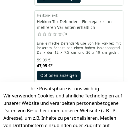
Helikon-Tex®
Helikon-Tex Defender – Fleecejacke – in
mehreren Varianten erhältlich
0
Eine einfache Defender-Bluse von Helikon-Tex mit
lockerem Schnitt hat einen hohen Isolationsgrad.
Dank der 12 x 7,5 cm und 26 x 10 cm großen
Personalisierungspaneele hinten und vorne sowie
59,99 €
des QSA ™ -Seitenzugangssystems für Waffen oder
47,95 €
*
Ausrüstung ist dies das perfekte Fleece für
uniformierte Dienste.
Optionen anzeigen
Ihre Privatsphäre ist uns wichtig
Wir verwenden Cookies und ähnliche Technologien auf
*
inkl. ges. MwSt
zzgl.
Versandkosten
unserer Website und verarbeiten personenbezogene
Daten von Besucher:innen unserer Webseite (z.B. IP-
1
Adresse), um z.B. Inhalte zu personalisieren, Medien
von Drittanbietern einzubinden oder Zugriffe auf