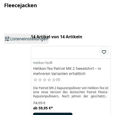
Fleecejacken
14 Artikel von 14 Artikeln
Listeneinstellungen
Helikon-Tex®
Helikon-Tex Patriot MK 2 Sweatshirt – in
mehreren Varianten erhältlich
0
Die Patriot MK 2 Kapuzenpullover von Helikon-Tex ist
eine neue Version des ikonischen Patriot Fleece-
Kapuzenpullovers. Nach Jahren der geschätzten
Beliebtheit der ersten Version war es Zeit für
74,99 €
Verbesserungen. Der Patriot Mk2 ist eine
ab
59,95 €
*
modernere, besser sitzende und durchdachtere
Neufassung dieses Klassikers.