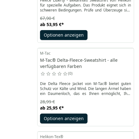
Fleece Liberty - Bekanntes Sweatshirt von Helikon
für spezielle Aufgaben. Das Produkt eignet sich in
schweren Bedingungen. Prüfe und Überzeuge sich
selbst
67,90 €
ab
53,95 €
*
Optionen anzeigen
M-Tac
M-Tac® Delta-Fleece-Sweatshirt - alle
verfügbaren Farben
0
Die Delta Fleece Jacket von M-Tac® bietet guten
Schutz vor Kälte und Wind. Die langen Ärmel haben
ein Daumenloch, das es Ihnen ermöglicht, Ihre
Hände zu wärmen, während Sie Ihre Finger locker
28,99 €
lassen. Die Ärmelbündchen und die Innennaht des
ab
25,95 €
*
Kragens sind mit einem elastischen Band versehen,
wodurch sich das Material nicht dehnt und das
Optionen anzeigen
Sweatshirt seine Form behält.
Helikon-Tex®