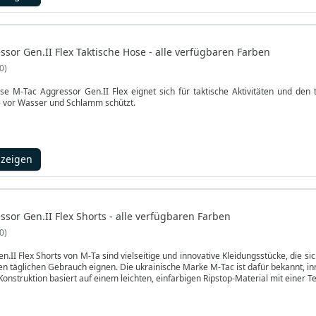
sor Gen.II Flex Taktische Hose - alle verfügbaren Farben
0
se M-Tac Aggressor Gen.II Flex eignet sich für taktische Aktivitäten und den
ie vor Wasser und Schlamm schützt.
nzeigen
sor Gen.II Flex Shorts - alle verfügbaren Farben
0
.II Flex Shorts von M-Ta sind vielseitige und innovative Kleidungsstücke, die si
den täglichen Gebrauch eignen. Die ukrainische Marke M-Tac ist dafür bekannt, in
onstruktion basiert auf einem leichten, einfarbigen Ripstop-Material mit einer