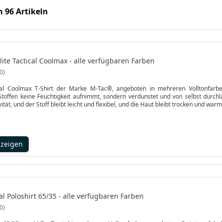
n 96 Artikeln
ite Tactical Coolmax - alle verfügbaren Farben
0
ical Coolmax T-Shirt der Marke M-Tac®, angeboten in mehreren Volltonfar
offen keine Feuchtigkeit aufnimmt, sondern verdunstet und von selbst durchlä
vität, und der Stoff bleibt leicht und flexibel, und die Haut bleibt trocken und warm
nzeigen
l Poloshirt 65/35 - alle verfügbaren Farben
0