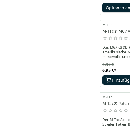
Optionen a
M-Tac
M-Tac® M67 v3
Das M67 v3 3D PV
amerikanische M
humorvolle und 
potenziellen Bes
6,99 €
6,95 €
*
Hinzufü
M-Tac
M-Tac® Patch 
Der M-Tac Ace of
Streifen hat ein 