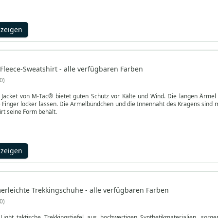
nzeigen
Fleece-Sweatshirt - alle verfügbaren Farben
0
e Jacket von M-Tac® bietet guten Schutz vor Kälte und Wind. Die langen Ärme
 Finger locker lassen. Die Ärmelbündchen und die Innennaht des Kragens sind m
rt seine Form behält.
nzeigen
leichte Trekkingschuhe - alle verfügbaren Farben
0
ght taktische Trekkingstiefel aus hochwertigen Synthetikmaterialien, sorge