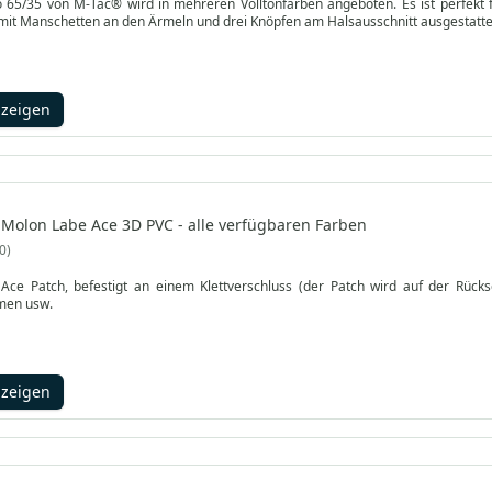
o 65/35 von M-Tac® wird in mehreren Volltonfarben angeboten. Es ist perfekt f
 mit Manschetten an den Ärmeln und drei Knöpfen am Halsausschnitt ausgestatte
nzeigen
Molon Labe Ace 3D PVC - alle verfügbaren Farben
0
Ace Patch, befestigt an einem Klettverschluss (der Patch wird auf der Rücks
men usw.
nzeigen