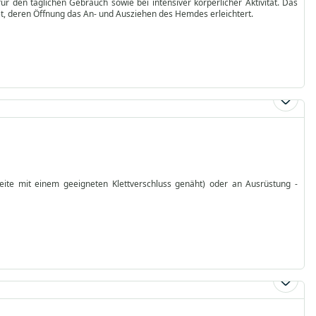
ür den täglichen Gebrauch sowie bei intensiver körperlicher Aktivität. Das
t, deren Öffnung das An- und Ausziehen des Hemdes erleichtert.
eite mit einem geeigneten Klettverschluss genäht) oder an Ausrüstung -