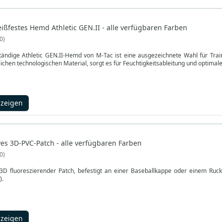
ßfestes Hemd Athletic GEN.II - alle verfügbaren Farben
0
ndige Athletic GEN.II-Hemd von M-Tac ist eine ausgezeichnete Wahl für Train
tlichen technologischen Material, sorgt es für Feuchtigkeitsableitung und optima
nzeigen
es 3D-PVC-Patch - alle verfügbaren Farben
0
D fluoreszierender Patch, befestigt an einer Baseballkappe oder einem Rucksa
).
nzeigen