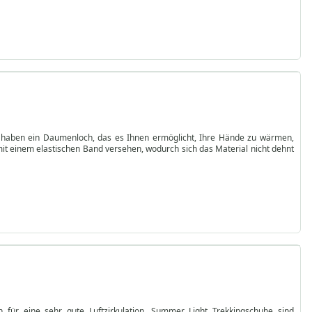
l haben ein Daumenloch, das es Ihnen ermöglicht, Ihre Hände zu wärmen,
it einem elastischen Band versehen, wodurch sich das Material nicht dehnt
n für eine sehr gute Luftzirkulation. Summer Light Trekkingschuhe sind