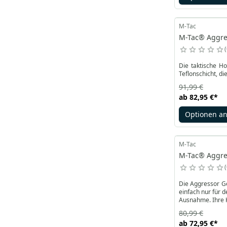
M-Tac
M-Tac® Aggres
Die taktische Ho
Teflonschicht, d
91,99 €
ab
82,95 €
*
Optionen a
M-Tac
M-Tac® Aggres
Die Aggressor Gen
einfach nur für 
Ausnahme. Ihre K
80,99 €
ab
72,95 €
*