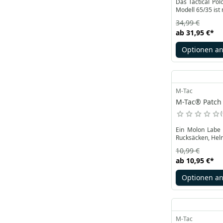
Das Tactical Pol
Modell 65/35 ist
34,99 €
ab
31,95 €
*
Optionen a
M-Tac
M-Tac® Patch 
Ein Molon Labe 
Rucksäcken, Hel
10,99 €
ab
10,95 €
*
Optionen a
M-Tac