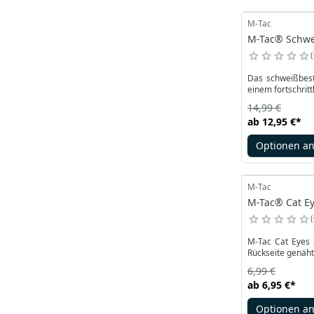
M-Tac
M-Tac® Schwei
Das schweißbestä
einem fortschrit
14,99 €
ab
12,95 €
*
Optionen a
M-Tac
M-Tac® Cat Ey
M-Tac Cat Eyes 3
Rückseite genäht
6,99 €
ab
6,95 €
*
Optionen a