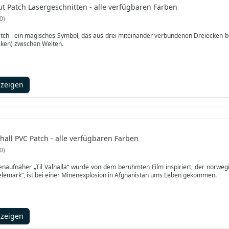
t Patch Lasergeschnitten - alle verfügbaren Farben
0
tch - ein magisches Symbol, das aus drei miteinander verbundenen Dreiecken be
ken) zwischen Welten.
nzeigen
hall PVC Patch - alle verfügbaren Farben
0
aufnäher „Til Valhalla“ wurde von dem berühmten Film inspiriert, der norwegis
Telemark“, ist bei einer Minenexplosion in Afghanistan ums Leben gekommen.
nzeigen