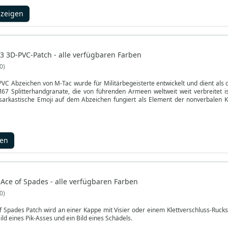
nzeigen
 3D-PVC-Patch - alle verfügbaren Farben
0
C Abzeichen von M-Tac wurde für Militärbegeisterte entwickelt und dient als o
67 Splitterhandgranate, die von führenden Armeen weltweit weit verbreitet is
sarkastische Emoji auf dem Abzeichen fungiert als Element der nonverbalen Ko
atzers.
gen
Ace of Spades - alle verfügbaren Farben
0
 Spades Patch wird an einer Kappe mit Visier oder einem Klettverschluss-Rucksac
Bild eines Pik-Asses und ein Bild eines Schädels.