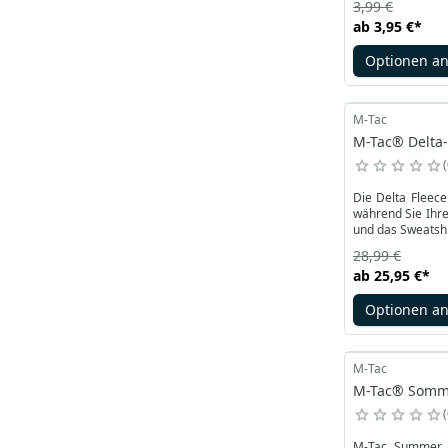
3,99 €
ab
3,95 €
*
Optionen a
M-Tac
M-Tac® Delta-
Die Delta Fleec
während Sie Ihre
und das Sweatshi
28,99 €
ab
25,95 €
*
Optionen a
M-Tac
M-Tac® Sommer
M-Tac Summer Li