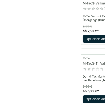
M-Tac® Valknu
M-Tac Valknut Pa
Übergänge (Brüc
2,99 €
ab
2,95 €
*
Optionen a
M-Tac
M-Tac® Til Val
Der M-Tac-Marken
des Bataillons „
5,99 €
ab
5,95 €
*
Optionen a