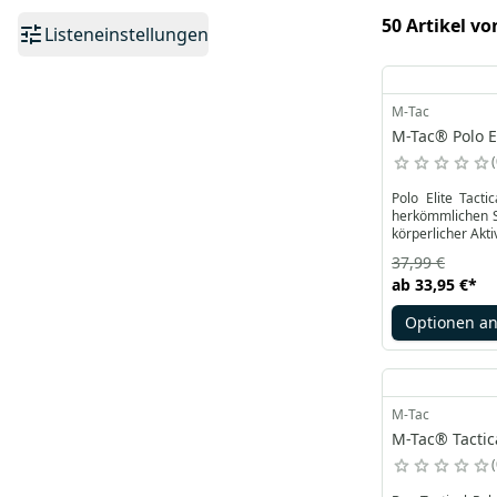
50 Artikel vo
Listeneinstellungen
M-Tac
M-Tac® Polo El
Polo Elite Tact
herkömmlichen St
körperlicher Akti
37,99 €
ab
33,95 €
*
Optionen a
M-Tac
M-Tac® Tactica