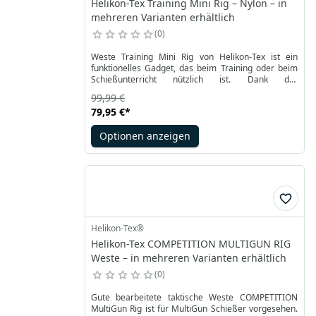
Helikon-Tex Training Mini Rig – Nylon – in
mehreren Varianten erhältlich
0
Weste Training Mini Rig von Helikon-Tex ist ein
funktionelles Gadget, das beim Training oder beim
Schießunterricht nützlich ist. Dank der
symmetrischen Anordnung der Taschen und des
99,99 €
Tragesystems ist er komfortabel in der Handhabung.
79,95 €
*
Abnehmbarer und verstellbarer H-Gurt ergänzt den
Hüftgurt. Drei Klettverschlüsse erleichtern die
Optionen anzeigen
Identifizierung und Personalisierung.
Helikon-Tex®
Helikon-Tex COMPETITION MULTIGUN RIG
Weste – in mehreren Varianten erhältlich
0
Gute bearbeitete taktische Weste COMPETITION
MultiGun Rig ist für MultiGun Schießer vorgesehen.