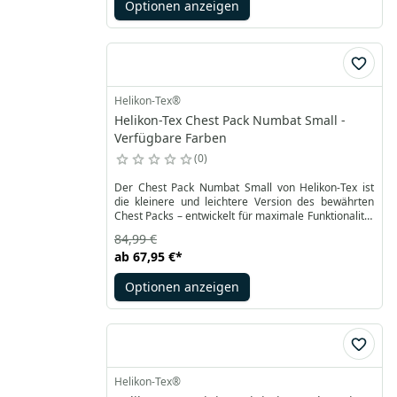
Optionen anzeigen
lasergeschnittenen MOLLE / PALS-Paneelen mit
Stellen zum Ziehen der Fäden kann man die Tasche
vergrößern.
Helikon-Tex®
Helikon-Tex Chest Pack Numbat Small -
Verfügbare Farben
0
Der Chest Pack Numbat Small von Helikon-Tex ist
die kleinere und leichtere Version des bewährten
Chest Packs – entwickelt für maximale Funktionalität
und Bewegungsfreiheit. Ideal für alle, die nur das
84,99 €
Nötigste mitnehmen – in der Stadt, in der Natur oder
ab
67,95 €
*
auf Reisen. Er kann klassisch auf der Brust getragen
oder – nach dem Abnehmen der Schultergurte und
Optionen anzeigen
Verstauen der Schnallen – als Hüfttasche verwendet
werden.
Helikon-Tex®