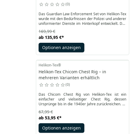
0
Das Guardian Law Enforcement Set von Helikon-Tex
wurde mit den Bedürfnissen der Polizei und anderer
uniformierter Dienste im Hinterkopf entwickelt. Das
zentrale Element dieses Sets ist die taktische Weste
169,99 €
Guardian Plate Carrier, die als Grundlage für die
ab
135,95 €
*
anderen Komponenten dient. Im Set enthalten sind
zwei modulare seitliche Gürtel Guardian
Optionen anzeigen
Cummerband, ein vorderer Panel Guardian
Kangaroo Flap und ein anbringbarer Panel Law
Enforcement Insert mit vier Taschen
unterschiedlicher Verwendungszwecke.
Helikon-Tex®
Helikon-Tex Chicom Chest Rig – in
mehreren Varianten erhältlich
0
Das Chicom Chest Rig von Helikon-Tex ist ein
einfacher und vielseitiger Chest Rig, dessen
Ursprünge bis in die 1940er Jahre zurückreichen. Es
erlangte während des Vietnamkriegs an Popularität.
67,99 €
Dieses bequeme und leichte Werkzeug ermöglicht
ab
53,95 €
*
das Tragen von grundlegender Ausrüstung in engen
Räumen, wie städtischen Umgebungen oder bei
Optionen anzeigen
CQB-Taktiken. Seine Anpassungsfähigkeit macht es
ideal für taktische Übungen, Schießtraining und