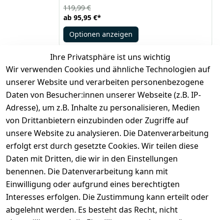
Netzgewebe und ist vollständig mit MOLLE/PALS-
119,99 €
Gurtband versehen, was eine individuelle
ab
95,95 €
*
Anpassung und Personalisierung der Ausrüstung
ermöglicht. Dank großer reflektierender Elemente
Optionen anzeigen
bietet die Weste eine hervorragende Sichtbarkeit,
selbst bei schwierigen Wetterbedingungen und in
der Dunkelheit.
Ihre Privatsphäre ist uns wichtig
Wir verwenden Cookies und ähnliche Technologien auf
*
inkl. ges. MwSt
zzgl.
Versandkosten
unserer Website und verarbeiten personenbezogene
Daten von Besucher:innen unserer Webseite (z.B. IP-
1
Adresse), um z.B. Inhalte zu personalisieren, Medien
von Drittanbietern einzubinden oder Zugriffe auf
unsere Website zu analysieren. Die Datenverarbeitung
erfolgt erst durch gesetzte Cookies. Wir teilen diese
Daten mit Dritten, die wir in den Einstellungen
Legal
Services
benennen. Die Datenverarbeitung kann mit
AGB
Kontakt
Einwilligung oder aufgrund eines berechtigten
Impressum
Registrieren
Interesses erfolgen. Die Zustimmung kann erteilt oder
Datenschutze
abgelehnt werden. Es besteht das Recht, nicht
rklärung