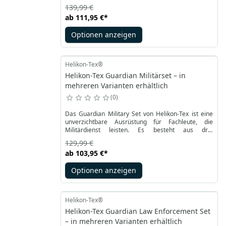
entwickelt wurde. Es ist mit vier Klappenfächern
139,99 €
ausgestattet, die mit Schnallen verschlossen werden
ab
111,95 €
*
und AK/AR-Magazine aufnehmen können. Auf der
Vorderseite befindet sich eine große
Optionen anzeigen
Administrations-Tasche, die mit weichem Klett
ausgekleidet ist, sodass das Innere mithilfe von
Einsätzen aus dem VIS (Versatile Insert System)
individuell angepasst werden kann.
Helikon-Tex®
Helikon-Tex Guardian Militärset – in
mehreren Varianten erhältlich
0
Das Guardian Military Set von Helikon-Tex ist eine
unverzichtbare Ausrüstung für Fachleute, die
Militärdienst leisten. Es besteht aus drei
Schlüsselkomponenten: der taktischen Weste
129,99 €
Guardian Plate Carrier, zwei modularen
ab
103,95 €
*
Seitengurten namens Guardian Cummerband und
dem vorderen Panel Guardian Flap. Dieses Set
Optionen anzeigen
wurde entwickelt, um den Anforderungen moderner
Soldaten gerecht zu werden.
Helikon-Tex®
Helikon-Tex Guardian Law Enforcement Set
– in mehreren Varianten erhältlich