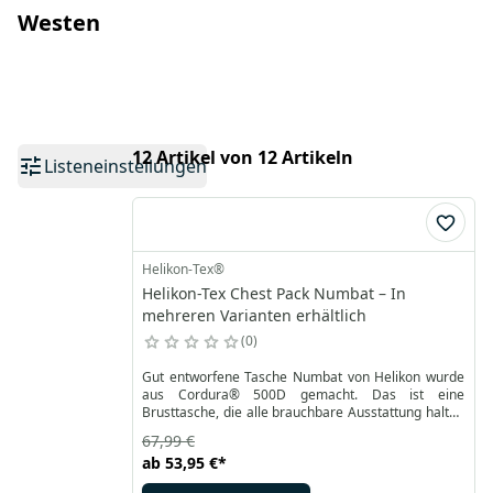
Westen
12 Artikel von 12 Artikeln
Listeneinstellungen
Helikon-Tex®
Helikon-Tex Chest Pack Numbat – In
mehreren Varianten erhältlich
0
Gut entworfene Tasche Numbat von Helikon wurde
aus Cordura® 500D gemacht. Das ist eine
Brusttasche, die alle brauchbare Ausstattung halten
kann. Dank der verstellbaren Gürtel und aus Netz
67,99 €
Rückseite kann man Numbat bequem tragen auch
ab
53,95 €
*
mit dem Rucksack. Außen befinden sich zwei
Taschen aus weichem Gewebe Versa Stretch, mit