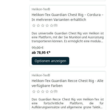
Helikon-Tex®
Helikon-Tex Guardian Chest Rig – Cordura –
In mehreren Varianten erhältlich
0
Das universelle Guardian Chest Rig von Helikon ist
eine Plattform, mit der Sie Munition und Ausrüstung
transportieren können. Es ermöglicht eine modulare
Erweiterung dank der Kompatibilität mit MOLLE /
99,00 €
PALS auf der Bodenplatte und der Oberseite der
ab
78,95 €
*
Tasche. Die Plattform ermöglicht die gleichzeitige
Verwendung eines Gürtels und eines Rucksacks.
Optionen anzeigen
Abnehmbare, verstellbare Schultergurte stellen ein
komfortables X-Tragesystem dar.
Helikon-Tex®
Helikon-Tex Guardian Recce Chest Rig - Alle
verfügbare Farben
0
Das Guardian Recce Chest Rig von Helikon-Tex ist
eine fortschrittliche Plattform, die für
Aufklärungseinsätze und allgemeine grüne Taktiken