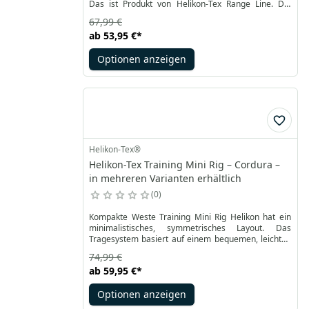
Das ist Produkt von Helikon-Tex Range Line. Die
Weste wurde aus Cordura® 500D gemacht und
67,99 €
Plastikelemente sind robuste Woojin Klammer.
ab
53,95 €
*
Optionen anzeigen
Helikon-Tex®
Helikon-Tex Training Mini Rig – Cordura –
in mehreren Varianten erhältlich
0
Kompakte Weste Training Mini Rig Helikon hat ein
minimalistisches, symmetrisches Layout. Das
Tragesystem basiert auf einem bequemen, leichten
H-Gurt und einem stabilisierenden Hüftgurt. Sie sind
74,99 €
verstellbar und bei Bedarf abnehmbar. Das Mini Rig
ab
59,95 €
*
ist perfekt für das Training am Schießstand, auch für
Instruktoren.
Optionen anzeigen