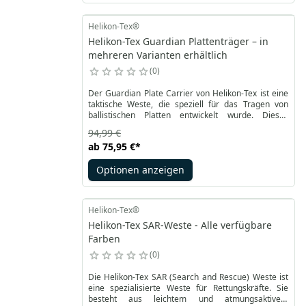
Aufklärungsmissionen.
Helikon-Tex®
Helikon-Tex Guardian Plattenträger – in
mehreren Varianten erhältlich
0
Der Guardian Plate Carrier von Helikon-Tex ist eine
taktische Weste, die speziell für das Tragen von
ballistischen Platten entwickelt wurde. Dieses
vielseitige, modulare Design wurde um Elemente
94,99 €
zur Befestigung und zum Transport von taktischer
ab
75,95 €
*
Ausrüstung erweitert. Einer der Hauptvorteile dieses
Produkts ist der Einsatz von flexiblem Stoff, der ein
Optionen anzeigen
bequemes Tragen von ballistischen Platten
ermöglicht und Schutz vor Kugeln, Fragmenten und
anderen Bedrohungen bietet.
Helikon-Tex®
Helikon-Tex SAR-Weste - Alle verfügbare
Farben
0
Die Helikon-Tex SAR (Search and Rescue) Weste ist
eine spezialisierte Weste für Rettungskräfte. Sie
besteht aus leichtem und atmungsaktivem