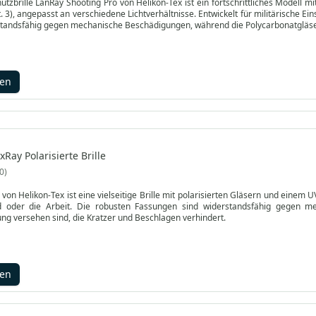
utzbrille LanRay Shooting Pro von Helikon-Tex ist ein fortschrittliches Modell m
. 3), angepasst an verschiedene Lichtverhältnisse. Entwickelt für militärische E
rstandsfähig gegen mechanische Beschädigungen, während die Polycarbonatgläse
gen
xRay Polarisierte Brille
0
von Helikon-Tex ist eine vielseitige Brille mit polarisierten Gläsern und einem UV
 oder die Arbeit. Die robusten Fassungen sind widerstandsfähig gegen me
ng versehen sind, die Kratzer und Beschlagen verhindert.
gen