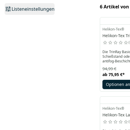
6 Artikel von
Listeneinstellungen
Helikon-Tex®
Helikon-Tex Tr
Die TrinRay Basic
Schießstand oder
antifog-Beschicht
94,99 €
ab
75,95 €
*
Optionen a
Helikon-Tex®
Helikon-Tex La