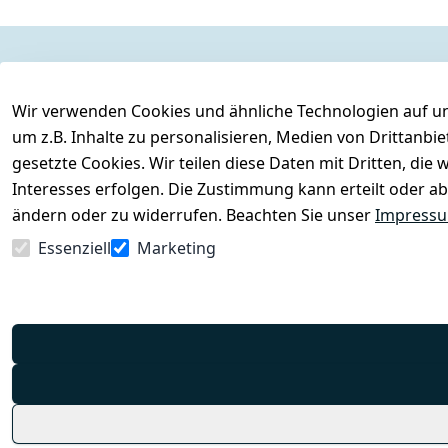
Legal
Services
Wir verwenden Cookies und ähnliche Technologien auf un
AGB
Kontakt
um z.B. Inhalte zu personalisieren, Medien von Drittanbi
Impressum
Registrieren
gesetzte Cookies. Wir teilen diese Daten mit Dritten, di
Datenschutzerklärung
Interesses erfolgen. Die Zustimmung kann erteilt oder ab
Barrierefreiheitserklärung
ändern oder zu widerrufen. Beachten Sie unser
Impress
Widerrufsrecht
Essenziell
Marketing
Vertrag widerrufen