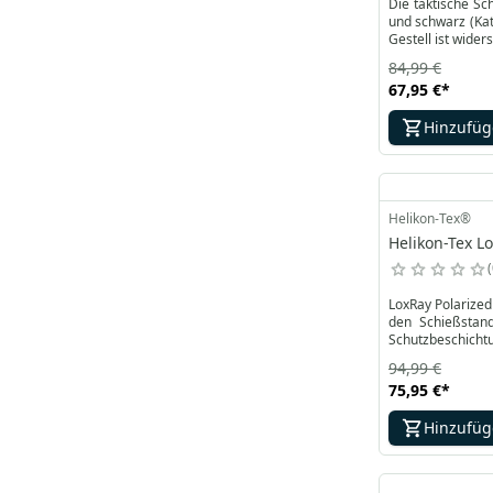
Die taktische Sch
und schwarz (Kat
Gestell ist wide
84,99 €
67,95 €
*
Hinzufü
Helikon-Tex®
Helikon-Tex Lo
LoxRay Polarized 
den Schießstand
Schutzbeschichtu
94,99 €
75,95 €
*
Hinzufü