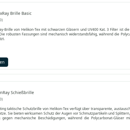
xRay Brille Basic
0
ay-Brille von Helikon-Tex mit schwarzen Gläsern und UV400 Kat. 3 Filter ist d
 Die robusten Fassungen sind mechanisch widerstandsfähig, während die Polyca
zt.
gen
anRay Schießbrille
0
ing taktische Schutzbrille von Helikon-Tex verfügt über transparente, austausch
sätze. Sie bieten wirksamen Schutz der Augen vor Schmutzpartikeln und Splitter
g gegen mechanische Beschädigungen, während die Polycarbonat-Gläser mit