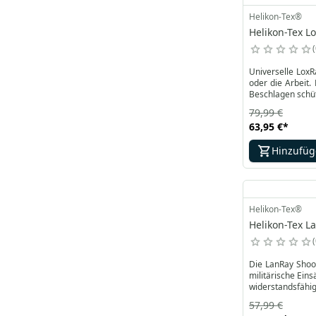
Helikon-Tex®
Helikon-Tex Lo
Universelle LoxR
oder die Arbeit.
Beschlagen schüt
79,99 €
63,95 €
*
Hinzufü
Helikon-Tex®
Helikon-Tex L
Die LanRay Shoot
militärische Ein
widerstandsfähi
verhindert.
57,99 €