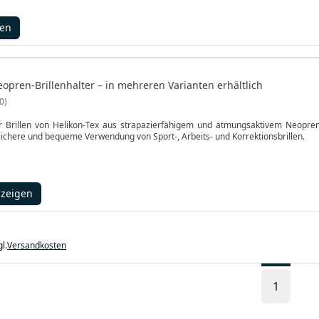
gen
eopren-Brillenhalter – in mehreren Varianten erhältlich
0
 Brillen von Helikon-Tex aus strapazierfähigem und atmungsaktivem Neopren
sichere und bequeme Verwendung von Sport-, Arbeits- und Korrektionsbrillen.
nzeigen
l.
Versandkosten
1