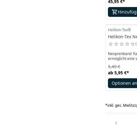
45,95 €
*
Hinzufü
Helikon-Tex®
Helikon-Tex N
Neoprenband für
ermöglicht eine 
5,49 €
ab
5,95 €
*
Optionen a
*
inkl. ges. MwSt
zzg