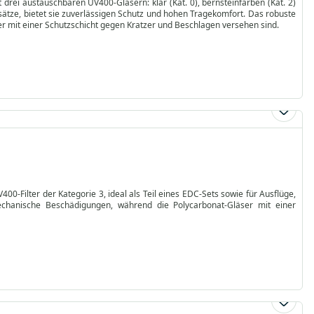
it drei austauschbaren UV400-Gläsern: klar (Kat. 0), bernsteinfarben (Kat. 2)
insätze, bietet sie zuverlässigen Schutz und hohen Tragekomfort. Das robuste
r mit einer Schutzschicht gegen Kratzer und Beschlagen versehen sind.
400-Filter der Kategorie 3, ideal als Teil eines EDC-Sets sowie für Ausflüge,
chanische Beschädigungen, während die Polycarbonat-Gläser mit einer